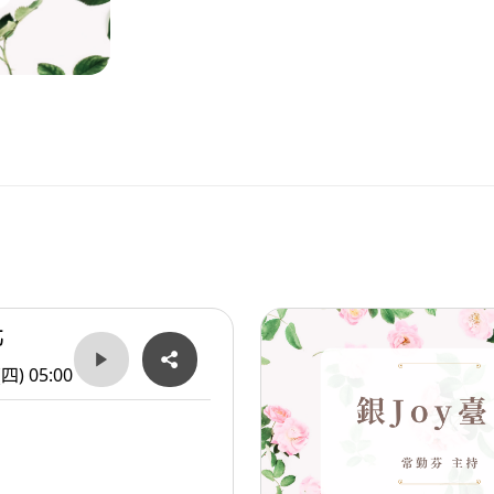
北
(四) 05:00