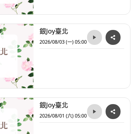
銀Joy臺北
2026/08/03 (一) 05:00
銀Joy臺北
2026/08/01 (六) 05:00