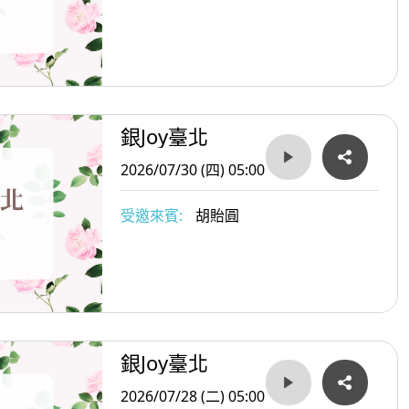
銀Joy臺北
2026/07/30 (四) 05:00
受邀來賓:
胡貽圓
銀Joy臺北
2026/07/28 (二) 05:00