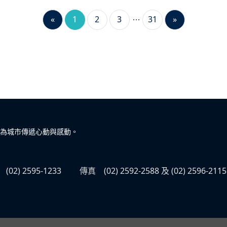
«
1
2
3
31
»
為城市傳遞心動與感動。
(02) 2595-1233
傳真
(02) 2592-2588 及 (02) 2596-2115