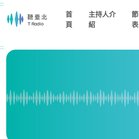
:::
主要內容區塊
首
主持人介
節
頁
紹
表
首頁
節目總覽
流行音樂聽臺北
2026/06/05 (五)
:::