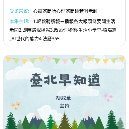
受邀來賓:
心靈諮商所心理諮商師若帆老師
本集主題:
1.輕鬆聽讀報－播報各大報頭條要聞生活
新聞2.即時路況播報3.政策你我他-生活小學堂-職場篇
_AI世代的能力4.法曆365