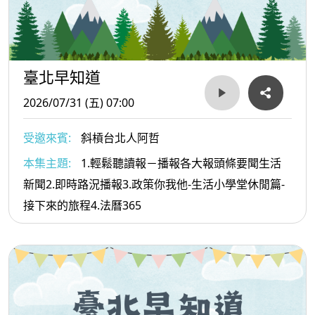
臺北早知道
2026/07/31 (五) 07:00
受邀來賓:
斜槓台北人阿哲
本集主題:
1.輕鬆聽讀報－播報各大報頭條要聞生活
新聞2.即時路況播報3.政策你我他-生活小學堂休閒篇-
接下來的旅程4.法曆365