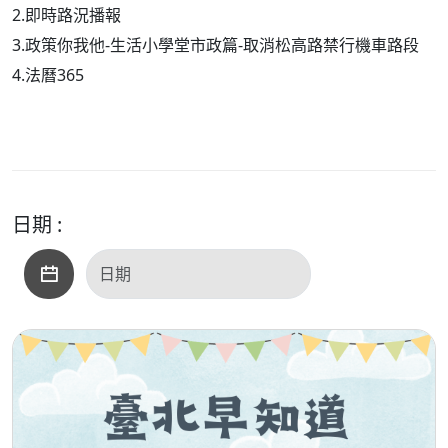
2.即時路況播報
3.政策你我他-生活小學堂市政篇-取消松高路禁行機車路段
4.法曆365
日期 :