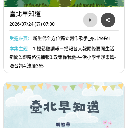
臺北早知道
2026/07/24 (五) 07:00
受邀來賓:
新生代全方位獨立創作歌手_亦非YeFei
本集主題:
1.輕鬆聽讀報－播報各大報頭條要聞生活
新聞2.即時路況播報3.政策你我他-生活小學堂娛樂篇-
潛台詞4.法曆365