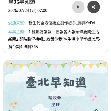
臺北早知道
2026/07/24 (五) 07:00
受邀來賓:
新生代全方位獨立創作歌手_亦非YeFei
本集主題:
1.輕鬆聽讀報－播報各大報頭條要聞生活
新聞2.即時路況播報3.政策你我他-生活小學堂娛樂篇-
潛台詞4.法曆365