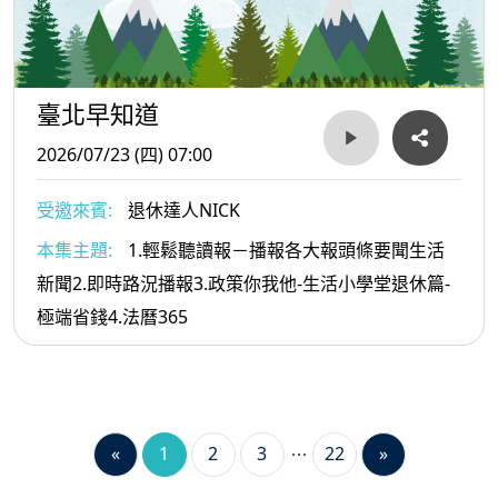
臺北早知道
2026/07/23 (四) 07:00
受邀來賓:
退休達人NICK
本集主題:
1.輕鬆聽讀報－播報各大報頭條要聞生活
新聞2.即時路況播報3.政策你我他-生活小學堂退休篇-
極端省錢4.法曆365
«
1
2
3
22
»