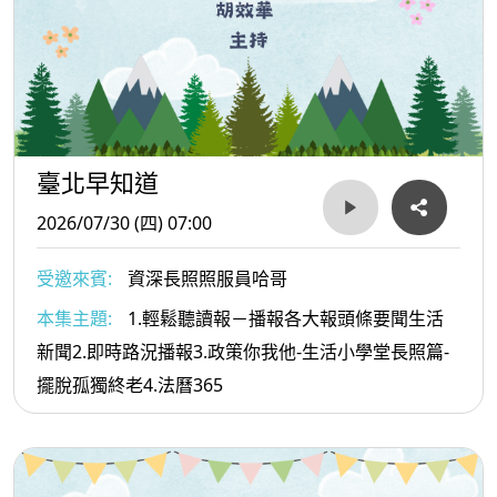
臺北早知道
2026/07/30 (四) 07:00
受邀來賓:
資深長照照服員哈哥
本集主題:
1.輕鬆聽讀報－播報各大報頭條要聞生活
新聞2.即時路況播報3.政策你我他-生活小學堂長照篇-
擺脫孤獨終老4.法曆365