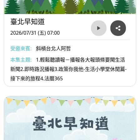
臺北早知道
2026/07/31 (五) 07:00
受邀來賓:
斜槓台北人阿哲
本集主題:
1.輕鬆聽讀報－播報各大報頭條要聞生活
新聞2.即時路況播報3.政策你我他-生活小學堂休閒篇-
接下來的旅程4.法曆365