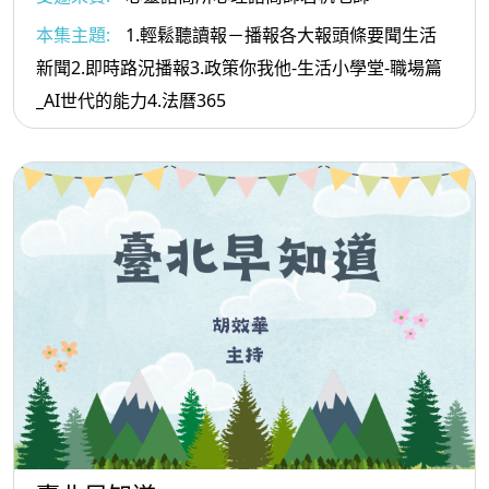
本集主題:
1.輕鬆聽讀報－播報各大報頭條要聞生活
新聞2.即時路況播報3.政策你我他-生活小學堂-職場篇
_AI世代的能力4.法曆365