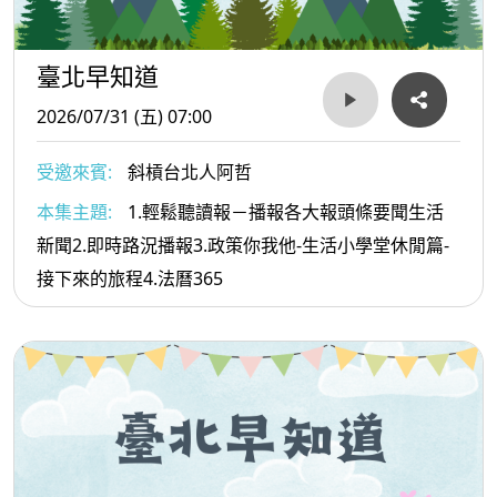
臺北早知道
2026/07/31 (五) 07:00
受邀來賓:
斜槓台北人阿哲
本集主題:
1.輕鬆聽讀報－播報各大報頭條要聞生活
新聞2.即時路況播報3.政策你我他-生活小學堂休閒篇-
接下來的旅程4.法曆365