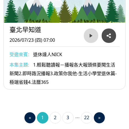
臺北早知道
2026/07/23 (四) 07:00
受邀來賓:
退休達人NICK
本集主題:
1.輕鬆聽讀報－播報各大報頭條要聞生活
新聞2.即時路況播報3.政策你我他-生活小學堂退休篇-
極端省錢4.法曆365
«
1
2
3
22
»