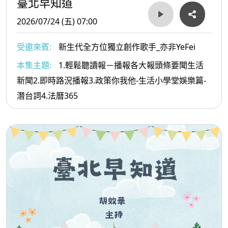
臺北早知道
2026/07/24 (五) 07:00
受邀來賓:
新生代全方位獨立創作歌手_亦非YeFei
本集主題:
1.輕鬆聽讀報－播報各大報頭條要聞生活
新聞2.即時路況播報3.政策你我他-生活小學堂娛樂篇-
潛台詞4.法曆365