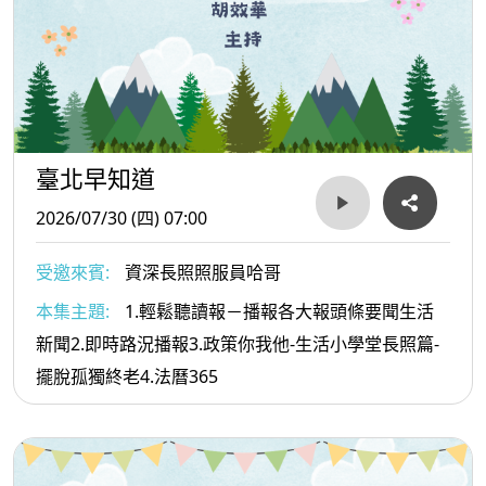
臺北早知道
2026/07/30 (四) 07:00
受邀來賓:
資深長照照服員哈哥
本集主題:
1.輕鬆聽讀報－播報各大報頭條要聞生活
新聞2.即時路況播報3.政策你我他-生活小學堂長照篇-
擺脫孤獨終老4.法曆365