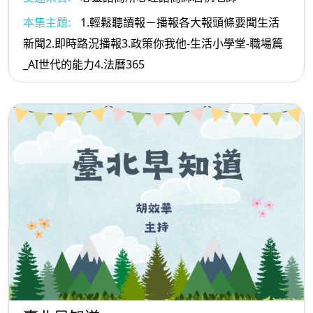
本集主題:
1.輕鬆聽讀報－播報各大報頭條要聞生活
新聞2.即時路況播報3.政策你我他-生活小學堂-職場篇
_AI世代的能力4.法曆365