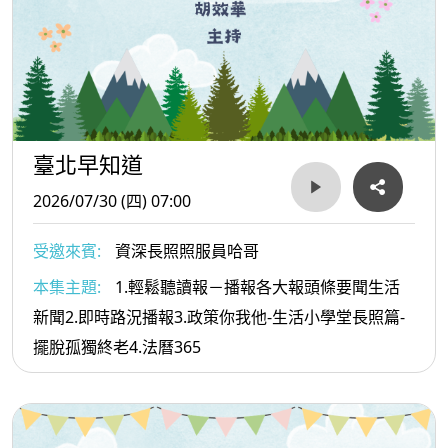
臺北早知道
2026/07/30 (四) 07:00
受邀來賓:
資深長照照服員哈哥
本集主題:
1.輕鬆聽讀報－播報各大報頭條要聞生活
新聞2.即時路況播報3.政策你我他-生活小學堂長照篇-
擺脫孤獨終老4.法曆365