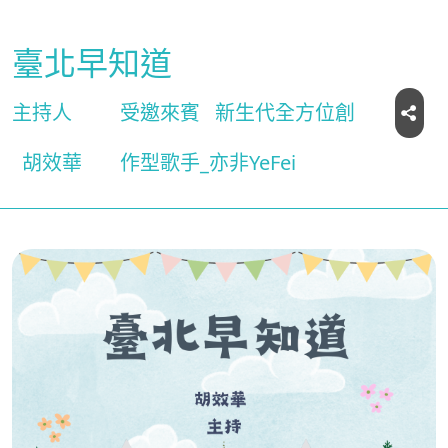
臺北早知道
主持人
受邀來賓
新生代全方位創
胡效華
作型歌手_亦非YeFei