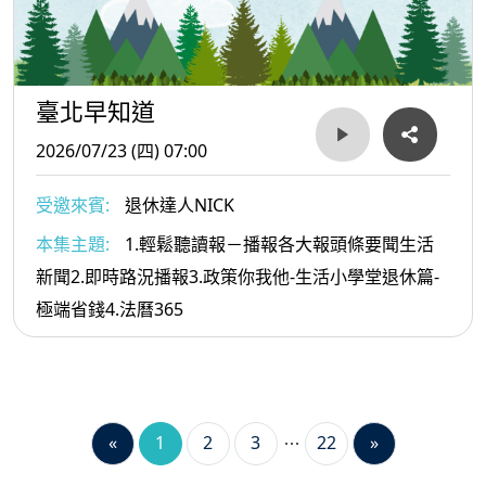
臺北早知道
2026/07/23 (四) 07:00
受邀來賓:
退休達人NICK
本集主題:
1.輕鬆聽讀報－播報各大報頭條要聞生活
新聞2.即時路況播報3.政策你我他-生活小學堂退休篇-
極端省錢4.法曆365
«
1
2
3
22
»