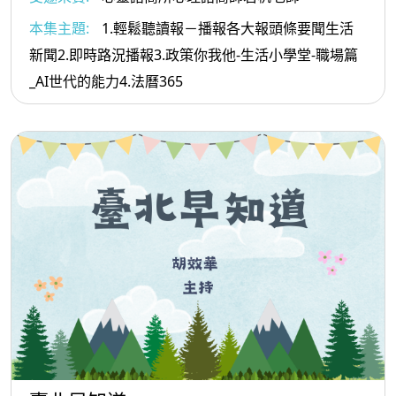
本集主題:
1.輕鬆聽讀報－播報各大報頭條要聞生活
新聞2.即時路況播報3.政策你我他-生活小學堂-職場篇
_AI世代的能力4.法曆365