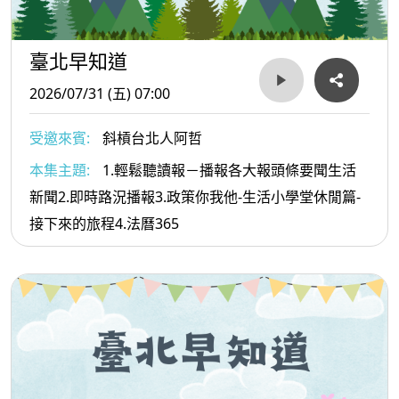
臺北早知道
2026/07/31 (五) 07:00
受邀來賓:
斜槓台北人阿哲
本集主題:
1.輕鬆聽讀報－播報各大報頭條要聞生活
新聞2.即時路況播報3.政策你我他-生活小學堂休閒篇-
接下來的旅程4.法曆365