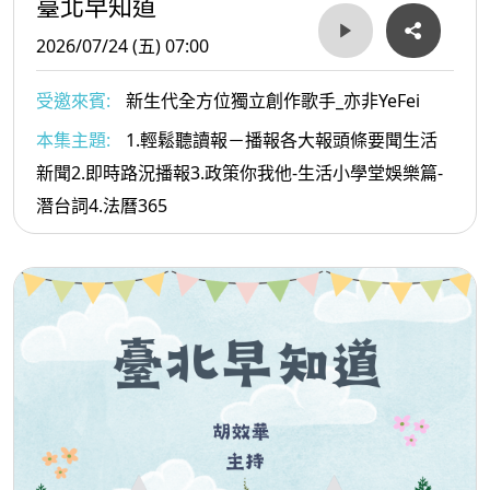
臺北早知道
2026/07/24 (五) 07:00
受邀來賓:
新生代全方位獨立創作歌手_亦非YeFei
本集主題:
1.輕鬆聽讀報－播報各大報頭條要聞生活
新聞2.即時路況播報3.政策你我他-生活小學堂娛樂篇-
潛台詞4.法曆365