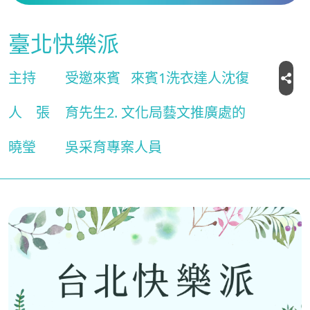
臺北快樂派
主持
受邀來賓
來賓1洗衣達人沈復
人
張
育先生2. 文化局藝文推廣處的
曉瑩
吳采育專案人員