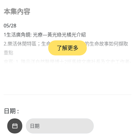
本集內容
05/28
1生活廣角鏡: 光療—黃光綠光橘光介紹
2.樂活休閒特區；生命史的書寫—個人的生命故事如何擷取
了解更多
重點
來賓: 1. 陳品洋自然醫學博士2斑馬線文庫社長及文史工作者-
許赫老師
日期 :