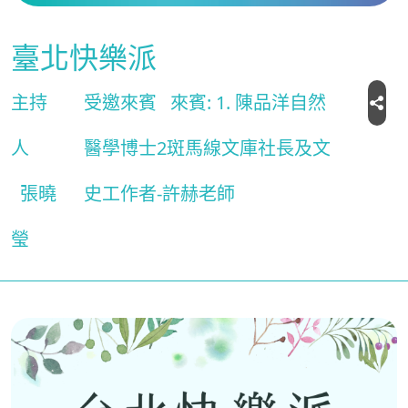
臺北快樂派
主持
受邀來賓
來賓: 1. 陳品洋自然
人
醫學博士2斑馬線文庫社長及文
張曉
史工作者-許赫老師
瑩