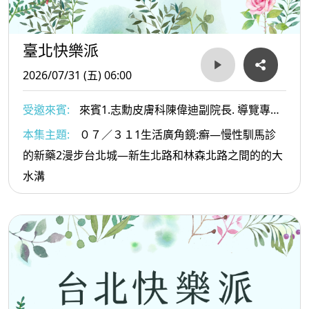
臺北快樂派
2026/07/31 (五) 06:00
受邀來賓:
來賓1.志勳皮膚科陳偉迪副院長. 導覽專家
葉倫會老師
本集主題:
０７／３１1生活廣角鏡:癬—慢性馴馬診
的新藥2漫步台北城—新生北路和林森北路之間的的大
水溝