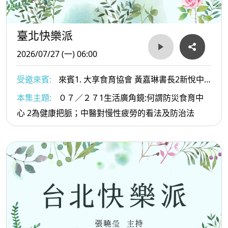
臺北快樂派
2026/07/27 (一) 06:00
受邀來賓:
來賓1. 大享食育協會 黃嘉琳書長2新悅中
醫診所 李崇銘醫師
本集主題:
０７／２７1生活廣角鏡:何謂防災食育中
心 2為健康把脈；中醫對慢性疲勞的看法及防治法