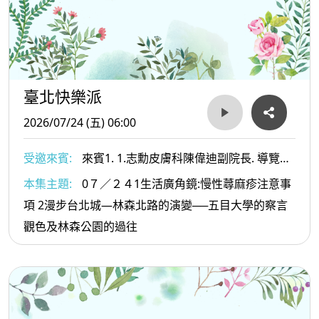
臺北快樂派
2026/07/24 (五) 06:00
受邀來賓:
來賓1. 1.志勳皮膚科陳偉迪副院長. 導覽專
家 葉倫會老師
本集主題:
0７／２４1生活廣角鏡:慢性蕁麻疹注意事
項 2漫步台北城—林森北路的演變──五目大學的察言
觀色及林森公園的過往