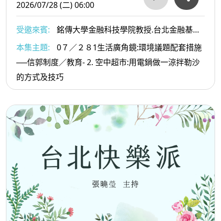
2026/07/28 (二) 06:00
受邀來賓:
銘傳大學金融科技學院教授.台北金融基金
會董事李智仁博士 6. 2健行科技大學餐旅管理系黃經典
本集主題:
0７／２８1生活廣角鏡:環境議題配套措施
教授 2. .文化影響力平台總監 陳德齡博士
──信郭制度／教育- 2. 空中超市:用電鍋做一涼拌勒沙
的方式及技巧