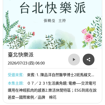
臺北快樂派
2026/07/23 (四) 06:00
受邀來賓:
來賓: 1. 陳品洋自然醫學博士2斑馬線文庫
社長及文史工作者-許赫老師
本集主題:
０７／２３1生活廣角鏡: 電療──交流電可
運用在神經肌肉的感善2.樂活休閒特區；ESG到底在說
甚麼—國際案例／品牌 棉花