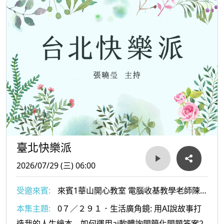
臺北快樂派
2026/07/29 (三) 06:00
受邀來賓:
來賓1華山開心教室 電腦收基教學老師陳
仙妮老師 2台灣戲曲中心業玫汝助理研究員
本集主題:
0７／２９１．生活廣角鏡: 用AI說故事打
造我的人生繪本—如何運用ai軟體詢問簡化問題答案2.