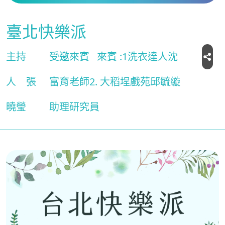
臺北快樂派
主持
受邀來賓
來賓 :1洗衣達人沈
人
張
富育老師2. 大稻埕戲苑邱毓縼
曉瑩
助理研究員