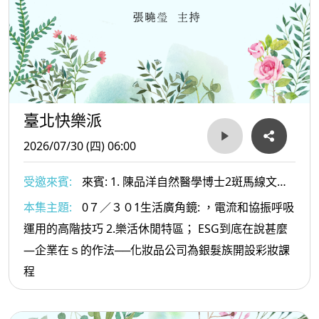
臺北快樂派
2026/07/30 (四) 06:00
受邀來賓:
來賓: 1. 陳品洋自然醫學博士2斑馬線文庫
社長及文史工作者-許赫老師
本集主題:
0７／３０1生活廣角鏡: ，電流和協振呼吸
運用的高階技巧 2.樂活休閒特區； ESG到底在說甚麼
—企業在ｓ的作法──化妝品公司為銀髮族開設彩妝課
程