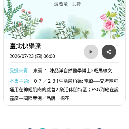
臺北快樂派
2026/07/23 (四) 06:00
受邀來賓:
來賓: 1. 陳品洋自然醫學博士2斑馬線文庫
社長及文史工作者-許赫老師
本集主題:
０７／２３1生活廣角鏡: 電療──交流電可
運用在神經肌肉的感善2.樂活休閒特區；ESG到底在說
甚麼—國際案例／品牌 棉花