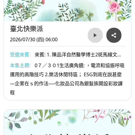
臺北快樂派
2026/07/30 (四) 06:00
受邀來賓:
來賓: 1. 陳品洋自然醫學博士2斑馬線文庫
社長及文史工作者-許赫老師
本集主題:
0７／３０1生活廣角鏡: ，電流和協振呼吸
運用的高階技巧 2.樂活休閒特區； ESG到底在說甚麼
—企業在ｓ的作法──化妝品公司為銀髮族開設彩妝課
程