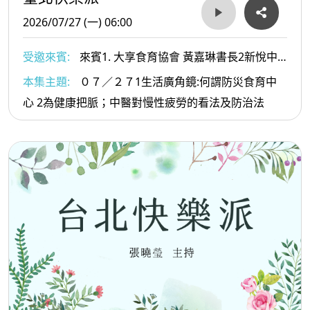
2026/07/27 (一) 06:00
受邀來賓:
來賓1. 大享食育協會 黃嘉琳書長2新悅中
醫診所 李崇銘醫師
本集主題:
０７／２７1生活廣角鏡:何謂防災食育中
心 2為健康把脈；中醫對慢性疲勞的看法及防治法