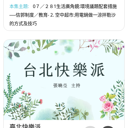
會董事李智仁博士 6. 2健行科技大學餐旅管理系黃經典
本集主題:
0７／２８1生活廣角鏡:環境議題配套措施
教授 2. .文化影響力平台總監 陳德齡博士
──信郭制度／教育- 2. 空中超市:用電鍋做一涼拌勒沙
的方式及技巧
臺北快樂派