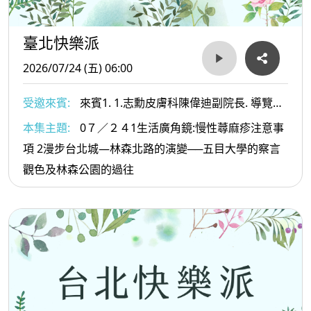
臺北快樂派
2026/07/24 (五) 06:00
受邀來賓:
來賓1. 1.志勳皮膚科陳偉迪副院長. 導覽專
家 葉倫會老師
本集主題:
0７／２４1生活廣角鏡:慢性蕁麻疹注意事
項 2漫步台北城—林森北路的演變──五目大學的察言
觀色及林森公園的過往