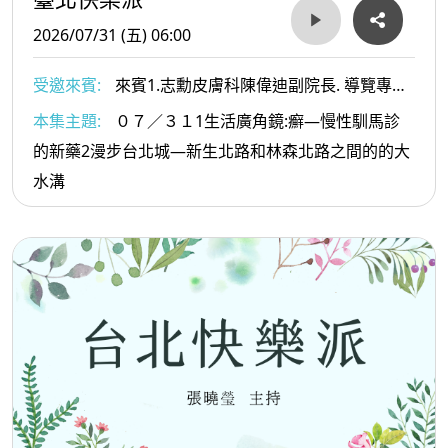
2026/07/31 (五) 06:00
受邀來賓:
來賓1.志勳皮膚科陳偉迪副院長. 導覽專家
葉倫會老師
本集主題:
０７／３１1生活廣角鏡:癬—慢性馴馬診
的新藥2漫步台北城—新生北路和林森北路之間的的大
水溝