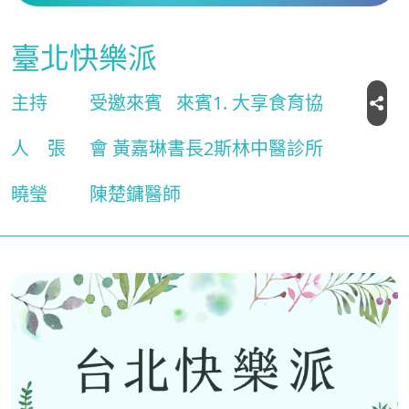
臺北快樂派
主持
受邀來賓
來賓1. 大享食育協
人
張
會 黃嘉琳書長2斯林中醫診所
曉瑩
陳楚鏞醫師