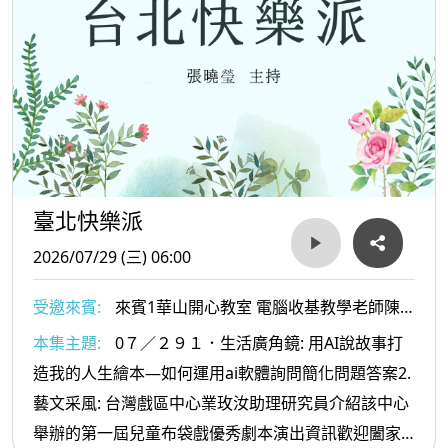
臺北快樂派
2026/07/29 (三) 06:00
受邀來賓:
來賓1華山開心教室 電腦收基教學老師陳
仙妮老師 2台灣戲曲中心業玫汝助理研究員
本集主題:
0７／２９１．生活廣角鏡: 用AI說故事打
造我的人生繪本—如何運用ai軟體詢問簡化問題答案2.
藝文采風: 台灣戲區中心業玫汝助理研究員介紹該中心
舉辦的第一屆兒童布袋戲優秀劇本演出資訊歡迎闔家