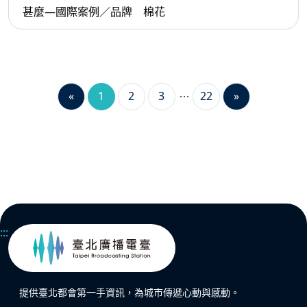
甚麼—國際案例／品牌 棉花
«
1
2
3
22
»
:::
提供臺北都會第一手資訊，為城市傳遞心動與感動。