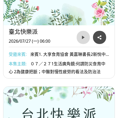
臺北快樂派
2026/07/27 (一) 06:00
受邀來賓:
來賓1. 大享食育協會 黃嘉琳書長2新悅中
醫診所 李崇銘醫師
本集主題:
０７／２７1生活廣角鏡:何謂防災食育中
心 2為健康把脈；中醫對慢性疲勞的看法及防治法