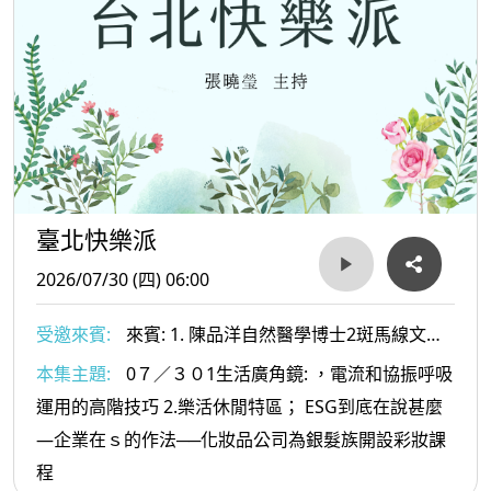
臺北快樂派
2026/07/30 (四) 06:00
受邀來賓:
來賓: 1. 陳品洋自然醫學博士2斑馬線文庫
社長及文史工作者-許赫老師
本集主題:
0７／３０1生活廣角鏡: ，電流和協振呼吸
運用的高階技巧 2.樂活休閒特區； ESG到底在說甚麼
—企業在ｓ的作法──化妝品公司為銀髮族開設彩妝課
程