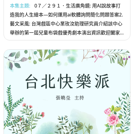
仙妮老師 2台灣戲曲中心業玫汝助理研究員
本集主題:
0７／２９１．生活廣角鏡: 用AI說故事打
造我的人生繪本—如何運用ai軟體詢問簡化問題答案2.
藝文采風: 台灣戲區中心業玫汝助理研究員介紹該中心
舉辦的第一屆兒童布袋戲優秀劇本演出資訊歡迎闔家
前往觀賞