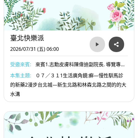
臺北快樂派
2026/07/31 (五) 06:00
受邀來賓:
來賓1.志勳皮膚科陳偉迪副院長. 導覽專家
葉倫會老師
本集主題:
０７／３１1生活廣角鏡:癬—慢性馴馬診
的新藥2漫步台北城—新生北路和林森北路之間的的大
水溝