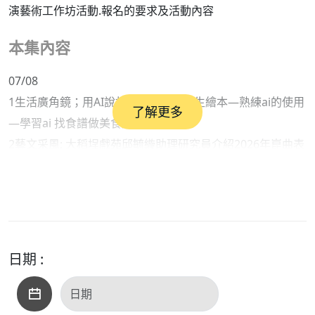
演藝術工作坊活動.報名的要求及活動內容
本集內容
07/08
1生活廣角鏡；用AI說故事打造我的人生繪本—熟練ai的使用
了解更多
—學習ai 找食譜做美食清冰箱
2藝文采風: 大稻埕戲苑邱毓縼助理研究員介紹2026年崑曲表
演藝術工作坊活動.報名的要求及活動內容
來賓:1華山開心教室 電腦收基教學老師陳仙妮老師
2. 大稻埕戲苑邱毓縼助理研究員
日期 :