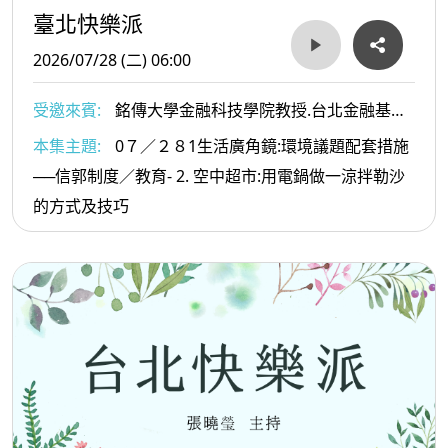
臺北快樂派
2026/07/28 (二) 06:00
受邀來賓:
銘傳大學金融科技學院教授.台北金融基金
會董事李智仁博士 6. 2健行科技大學餐旅管理系黃經典
本集主題:
0７／２８1生活廣角鏡:環境議題配套措施
教授 2. .文化影響力平台總監 陳德齡博士
──信郭制度／教育- 2. 空中超市:用電鍋做一涼拌勒沙
的方式及技巧