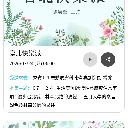
臺北快樂派
2026/07/24 (五) 06:00
受邀來賓:
來賓1. 1.志勳皮膚科陳偉迪副院長. 導覽專
家 葉倫會老師
本集主題:
0７／２４1生活廣角鏡:慢性蕁麻疹注意事
項 2漫步台北城—林森北路的演變──五目大學的察言
觀色及林森公園的過往