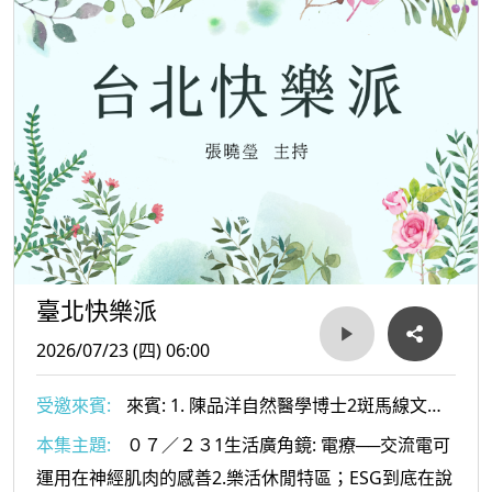
臺北快樂派
2026/07/23 (四) 06:00
受邀來賓:
來賓: 1. 陳品洋自然醫學博士2斑馬線文庫
社長及文史工作者-許赫老師
本集主題:
０７／２３1生活廣角鏡: 電療──交流電可
運用在神經肌肉的感善2.樂活休閒特區；ESG到底在說