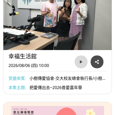
幸福生活館
2026/08/06 (四) 10:00
受邀來賓:
小樹傳愛協會-交大校友總會執行長/小樹傳
愛協會副理事長/陳俊秀與小樹傳愛協會發起人戴惠貞
本集主題:
把愛傳出去~2026善愛嘉年華
Dammy老師