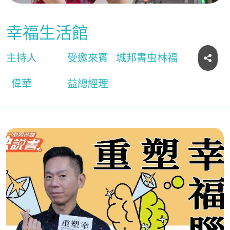
幸福生活館
主持人
受邀來賓
城邦書虫林福
偉華
益總經理