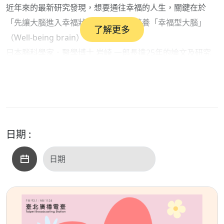
近年來的最新研究發現，想要通往幸福的人生，關鍵在於
「先讓大腦進入幸福狀態」，也就是培養「幸福型大腦」
了解更多
（Well-being brain）。
日本腦科學家．醫學博士 岩崎 一郎長達25年的論文及研究
報告證實，想培養出幸福型大腦必須聚焦在訓練「島皮質」
（又稱島葉）這塊特定區域，因為這樣能幫助大腦達到最佳
的平衡協調運作，讓大腦進入幸福狀態！
一起聆聽老總分享《重塑幸福腦》
https://www.cite.com.tw/book?id=103944
日期 :
播出時間：114年9月12早上10:30