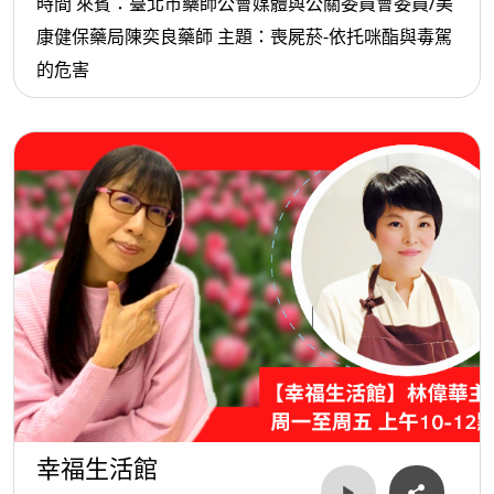
時間 來賓：臺北市藥師公會媒體與公關委員會委員/美
康健保藥局陳奕良藥師 主題：喪屍菸-依托咪酯與毒駕
的危害
幸福生活館