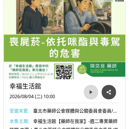
幸福生活館
2026/08/04 (二) 10:00
受邀來賓:
臺北市藥師公會媒體與公關委員會委員/美
康健保藥局陳奕良藥師
本集主題:
幸福生活館【藥師在我家】-週二專業藥師