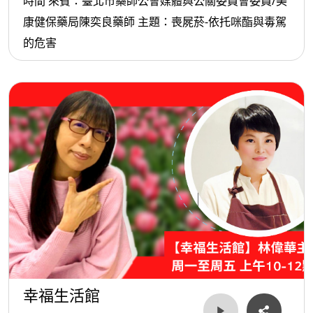
時間 來賓：臺北市藥師公會媒體與公關委員會委員/美
康健保藥局陳奕良藥師 主題：喪屍菸-依托咪酯與毒駕
的危害
幸福生活館