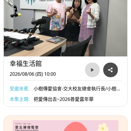
幸福生活館
2026/08/06 (四) 10:00
受邀來賓:
小樹傳愛協會-交大校友總會執行長/小樹傳
愛協會副理事長/陳俊秀與小樹傳愛協會發起人戴惠貞
本集主題:
把愛傳出去~2026善愛嘉年華
Dammy老師