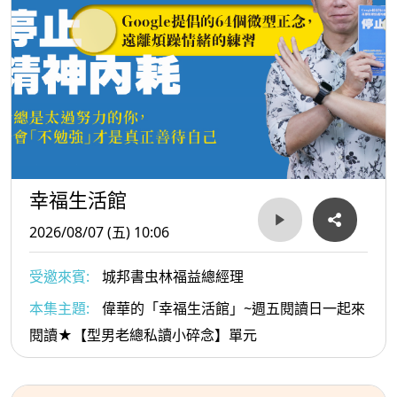
幸福生活館
2026/08/07 (五) 10:06
受邀來賓:
城邦書虫林福益總經理
本集主題:
偉華的「幸福生活館」~週五閱讀日一起來
閱讀★【型男老總私讀小碎念】單元