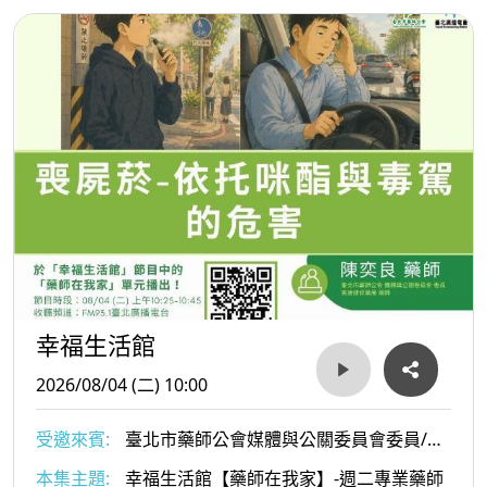
幸福生活館
2026/08/04 (二) 10:00
受邀來賓:
臺北市藥師公會媒體與公關委員會委員/美
康健保藥局陳奕良藥師
本集主題:
幸福生活館【藥師在我家】-週二專業藥師