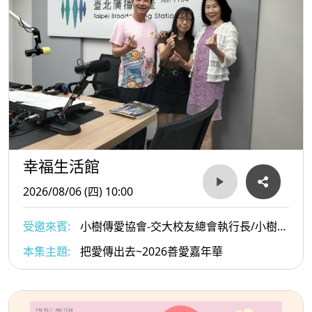
幸福生活館
2026/08/06 (四) 10:00
受邀來賓:
小樹傳愛協會-交大校友總會執行長/小樹傳
愛協會副理事長/陳俊秀與小樹傳愛協會發起人戴惠貞
本集主題:
把愛傳出去~2026善愛嘉年華
Dammy老師