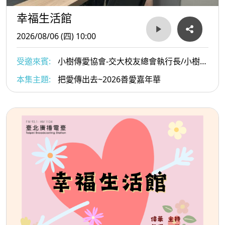
幸福生活館
2026/08/06 (四) 10:00
受邀來賓:
小樹傳愛協會-交大校友總會執行長/小樹傳
愛協會副理事長/陳俊秀與小樹傳愛協會發起人戴惠貞
本集主題:
把愛傳出去~2026善愛嘉年華
Dammy老師