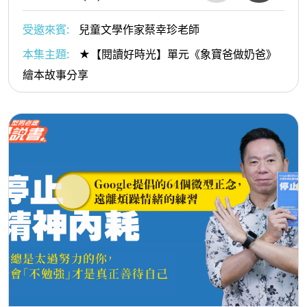
受邀來賓:
兒童文學作家蔡幸珍老師
本集主題:
★【閱讀好時光】單元《象寶爸做奶爸》
繪本故事分享