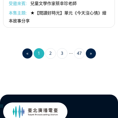
受邀來賓:
兒童文學作家蔡幸珍老師
本集主題:
★【閱讀好時光】單元《今天沒心情》繪
本故事分享
«
1
2
3
47
»
:::