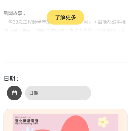
新聞故事：
了解更多
一名33歲工程師半年來陷入「短影音迴圈」，每晚都滑手機
到凌晨。隔天工作時腦袋空白、專注力失控、情緒暴躁，甚
至對喜歡事物也提不起興趣。
一位小一的資優生，能理解到小三的課程內容，但發現他常
常寫不完功課、上課也坐不定。父母帶他來評估，按年齡換
算注意力至少該有18分鐘，但他卻因一點聲音就分心，注意
力只能撐5分鐘，難怪事情一直無法做完。爸爸也說孩子最
日期 :
近常看短影音。
「短影音」是數位時代的現象，該怎麼看待它呢？讓我們來
聽聽心理師怎麼說。
#林仁廷 心理師