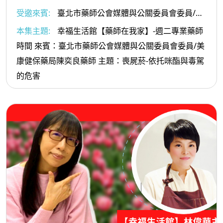
受邀來賓:
臺北市藥師公會媒體與公關委員會委員/美
康健保藥局陳奕良藥師
本集主題:
幸福生活館【藥師在我家】-週二專業藥師
時間 來賓：臺北市藥師公會媒體與公關委員會委員/美
康健保藥局陳奕良藥師 主題：喪屍菸-依托咪酯與毒駕
的危害