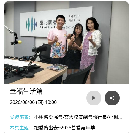
幸福生活館
2026/08/06 (四) 10:00
受邀來賓:
小樹傳愛協會-交大校友總會執行長/小樹傳
愛協會副理事長/陳俊秀與小樹傳愛協會發起人戴惠貞
本集主題:
把愛傳出去~2026善愛嘉年華