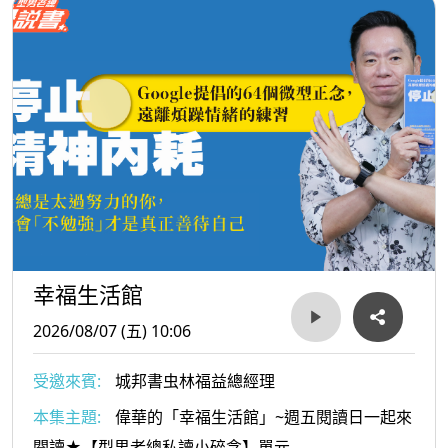
幸福生活館
2026/08/07 (五) 10:06
受邀來賓:
城邦書虫林福益總經理
本集主題:
偉華的「幸福生活館」~週五閱讀日一起來
閱讀★【型男老總私讀小碎念】單元