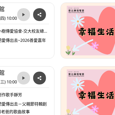
館
(四) 10:00
小樹傳愛協會-交大校友總會
傳愛協會副理事長/陳俊秀
愛傳出去~2026善愛嘉年
會發起人戴惠貞Dammy老
館
(三) 10:00
創作歌手靜芳
把愛傳出去－父親節特輯創
與老爸的歌曲故事