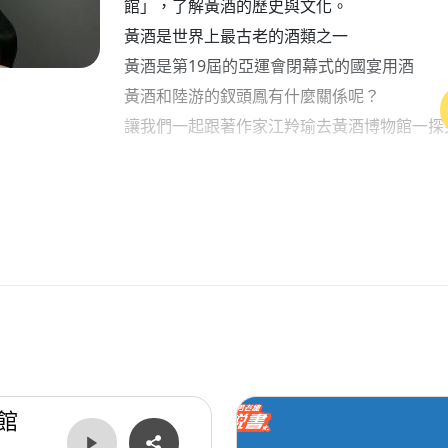
館」，了解黃酒的歷史與文化。
黃酒是世界上最古老的酒類之一
黃酒是第19屆的亞運會閉幕式的國宴用酒
黃酒和陸游的釵頭鳳有什麼關係呢？
讓我們一起跟著作家江羚瑜去黃酒博物館一探
#紹興黃酒博物館
#作家江羚瑜的分享
播出時間：115年5月18早上10:30
實體收聽:臺北廣播電台FM93.1
全新網路電臺：聽臺北T Radio
請立刻點擊、體驗「聽臺北」
👉 http://tradio.gov.taipei
館