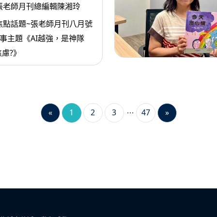
張老師月刊總編輯陳湘玲
焦點話題~張老師月刊八月號
故事主題《AI越強，是神隊
慮?》
«
1
2
3
47
»