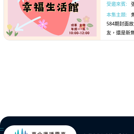
受邀來賓:
本集主題:
584期封面
友，還是新焦
:::