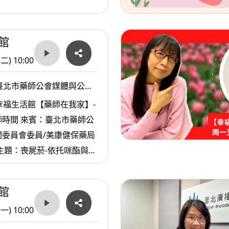
館
(二) 10:00
臺北市藥師公會媒體與公關
/美康健保藥局陳奕良藥師
幸福生活館【藥師在我家】-
時間 來賓：臺北市藥師公
關委員會委員/美康健保藥局
主題：喪屍菸-依托咪酯與毒
館
(一) 10:00