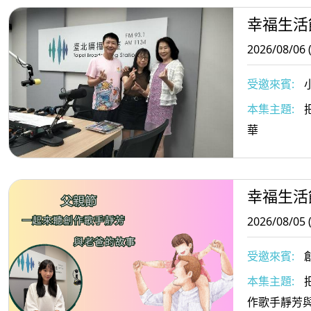
幸福生活
2026/08/06 
受邀來賓:
執行長/小樹
本集主題:
把
與小樹傳愛協
華
師
幸福生活
2026/08/05 
受邀來賓:
本集主題:
作歌手靜芳