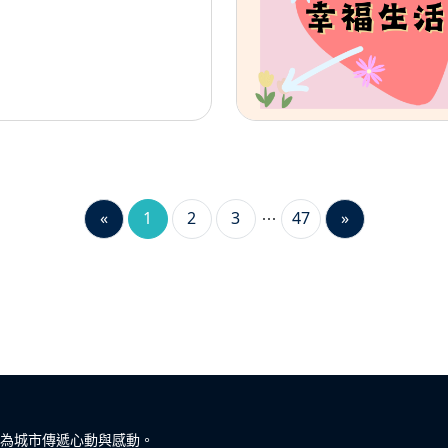
«
1
2
3
47
»
為城市傳遞心動與感動。