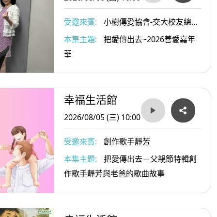
受邀來賓:
小樹傳愛協會-交大校友總會
執行長/小樹傳愛協會副理事長/陳俊秀
本集主題:
把愛傳出去~2026善愛嘉年
與小樹傳愛協會發起人戴惠貞Dammy老
華
師
幸福生活館
2026/08/05 (三) 10:00
受邀來賓:
創作歌手靜芳
本集主題:
把愛傳出去－父親節特輯創
作歌手靜芳與老爸的歌曲故事