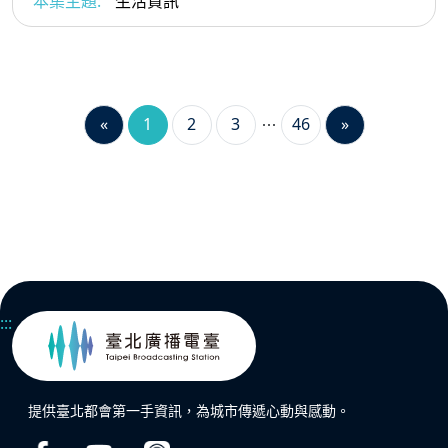
本集主題:
生活資訊
«
1
2
3
46
»
:::
提供臺北都會第一手資訊，為城市傳遞心動與感動。