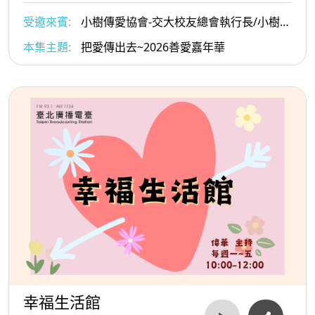
受邀來賓:
小樹傳愛協會-交大校友總會執行長/小樹傳
愛協會副理事長/陳俊秀與小樹傳愛協會發起人戴惠貞
本集主題:
把愛傳出去~2026善愛嘉年華
Dammy老師
幸福生活館