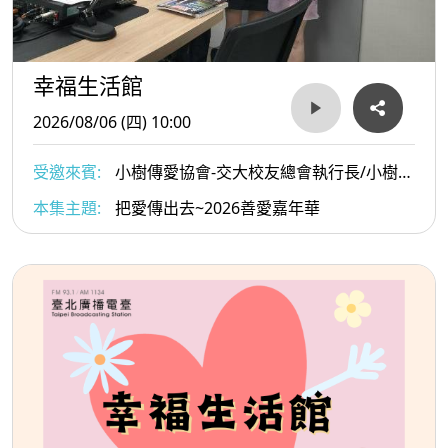
幸福生活館
2026/08/06 (四) 10:00
受邀來賓:
小樹傳愛協會-交大校友總會執行長/小樹傳
愛協會副理事長/陳俊秀與小樹傳愛協會發起人戴惠貞
本集主題:
把愛傳出去~2026善愛嘉年華
Dammy老師