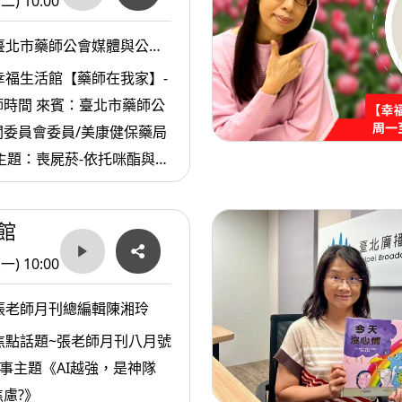
(二) 10:00
臺北市藥師公會媒體與公關
/美康健保藥局陳奕良藥師
幸福生活館【藥師在我家】-
時間 來賓：臺北市藥師公
關委員會委員/美康健保藥局
主題：喪屍菸-依托咪酯與毒
館
(一) 10:00
張老師月刊總編輯陳湘玲
焦點話題~張老師月刊八月號
故事主題《AI越強，是神隊
慮?》