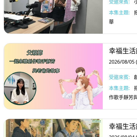
受邀來賓:
執行長/小樹
本集主題:
把
與小樹傳愛協
華
師
幸福生活
2026/08/05 
受邀來賓:
本集主題:
作歌手靜芳
幸福生活