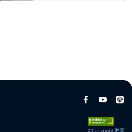
©Copyright 聽臺