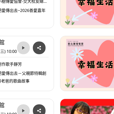
小樹傳愛協會-交大校友總會
傳愛協會副理事長/陳俊秀
愛傳出去~2026善愛嘉年
會發起人戴惠貞Dammy老
館
(三) 10:00
創作歌手靜芳
把愛傳出去－父親節特輯創
與老爸的歌曲故事
館