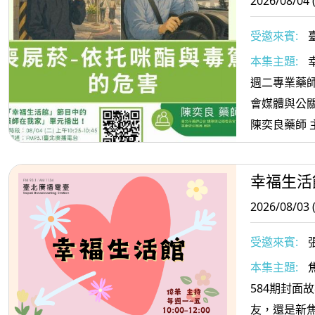
2026/08/04 
受邀來賓:
委員會委員
本集主題:
週二專業藥師
會媒體與公
陳奕良藥師 
駕的危害
幸福生活
2026/08/03 
受邀來賓:
本集主題:
584期封面
友，還是新焦