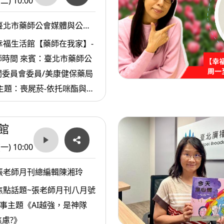
(二) 10:00
臺北市藥師公會媒體與公關
/美康健保藥局陳奕良藥師
幸福生活館【藥師在我家】-
時間 來賓：臺北市藥師公
關委員會委員/美康健保藥局
主題：喪屍菸-依托咪酯與毒
館
(一) 10:00
張老師月刊總編輯陳湘玲
焦點話題~張老師月刊八月號
故事主題《AI越強，是神隊
慮?》