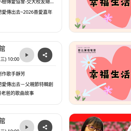
小樹傳愛協會-交大校友總會
傳愛協會副理事長/陳俊秀
愛傳出去~2026善愛嘉年
會發起人戴惠貞Dammy老
館
(三) 10:00
創作歌手靜芳
把愛傳出去－父親節特輯創
與老爸的歌曲故事
館