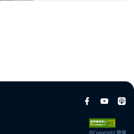
©Copyright 聽臺