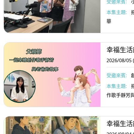
受邀來賓:
執行長/小樹
本集主題:
把
與小樹傳愛協
華
師
幸福生活
2026/08/05 
受邀來賓:
本集主題:
作歌手靜芳
幸福生活