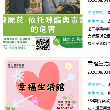
2026/08/04 
受邀來賓:
委員會委員
本集主題:
週二專業藥師
會媒體與公
陳奕良藥師 
駕的危害
幸福生活
2026/08/03 
受邀來賓:
本集主題:
584期封面
友，還是新焦