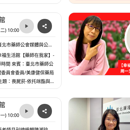
館
(二) 10:00
臺北市藥師公會媒體與公關
/美康健保藥局陳奕良藥師
幸福生活館【藥師在我家】-
時間 來賓：臺北市藥師公
關委員會委員/美康健保藥局
主題：喪屍菸-依托咪酯與毒
館
(一) 10:00
張老師月刊總編輯陳湘玲