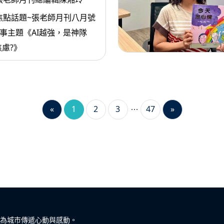
焦點話題~張老師月刊八月號
故事主題《AI越強，是神隊
慮?》
«
1
2
3
47
»
為城市傳遞心動與感動。