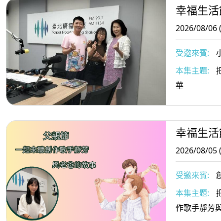
幸福生活
2026/08/06 
受邀來賓:
執行長/小樹
本集主題:
把
與小樹傳愛協
華
師
幸福生活
2026/08/05 
受邀來賓:
本集主題:
作歌手靜芳