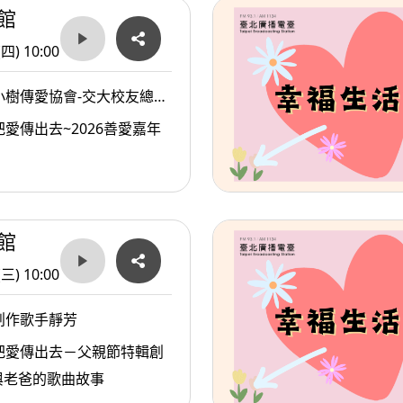
館
(四) 10:00
小樹傳愛協會-交大校友總會
傳愛協會副理事長/陳俊秀
愛傳出去~2026善愛嘉年
會發起人戴惠貞Dammy老
館
(三) 10:00
創作歌手靜芳
把愛傳出去－父親節特輯創
與老爸的歌曲故事