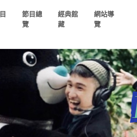
目
節目總
經典館
網站導
覽
藏
覽