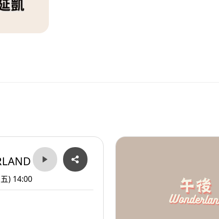
RLAND
(五) 14:00