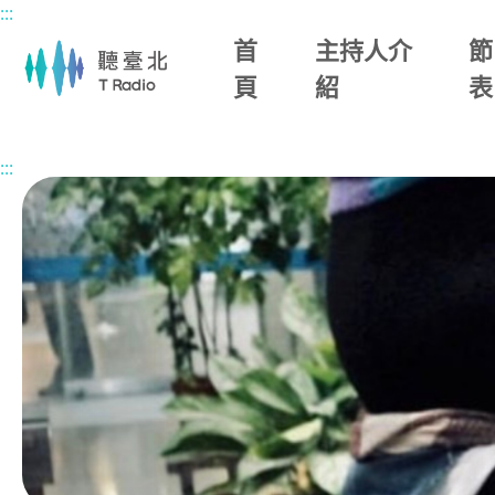
:::
主要內容區塊
首
主持人介
節
頁
紹
表
首頁
節目總覽
午後WONDERLAND
2026/05/11 (一)
:::