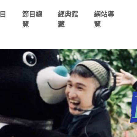
目
節目總
經典館
網站導
覽
藏
覽