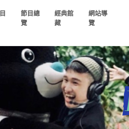
目
節目總
經典館
網站導
覽
藏
覽