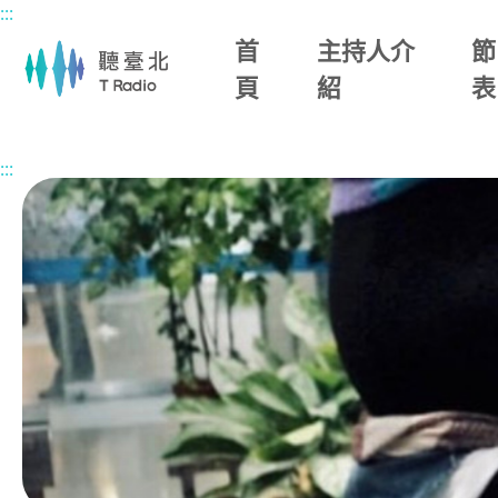
:::
主要內容區塊
首
主持人介
節
頁
紹
表
首頁
節目總覽
午後WONDERLAND
2025/12/11 (四)
:::