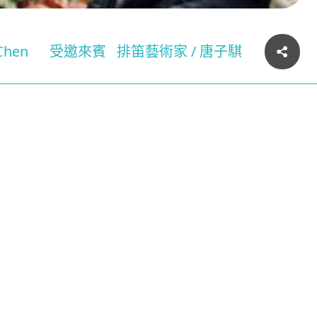
Chen
受邀來賓
排笛藝術家 / 唐子騏