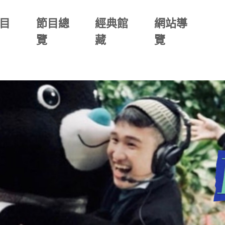
目
節目總
經典館
網站導
覽
藏
覽