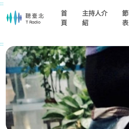
:::
主要內容區塊
首
主持人介
節
頁
紹
表
首頁
節目總覽
午後WONDERLAND
2026/07/03 (五)
:::