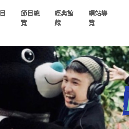
目
節目總
經典館
網站導
覽
藏
覽