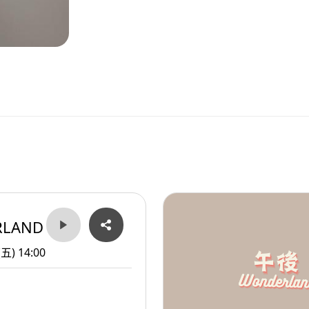
RLAND
(五) 14:00