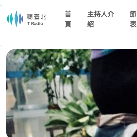
:::
主要內容區塊
首
主持人介
節
頁
紹
表
首頁
節目總覽
午後WONDERLAND
2026/07/06 (一)
:::