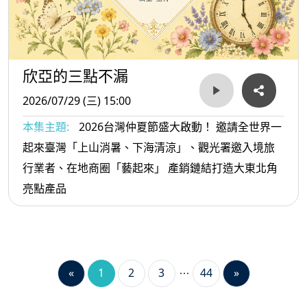
欣亞的三點不漏
2026/07/29 (三) 15:00
本集主題:
2026台灣仲夏節盛大啟動！ 邀請全世界一
起來臺灣「上山消暑、下海清涼」、觀光署邀入境旅
行業者、在地商圈「藝起來」 產銷鏈結打造大東北角
亮點產品
«
1
2
3
44
»