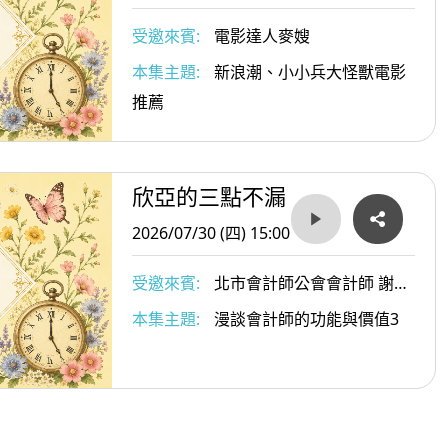
受邀來賓:
電影達人麥嫂
本集主題:
新浪潮、小小兵大怪獸電影
推薦
欣亞的三點不漏
2026/07/30 (四) 15:00
受邀來賓:
北市會計師公會會計師 謝國
松
本集主題:
漫談會計師的功能與價值3