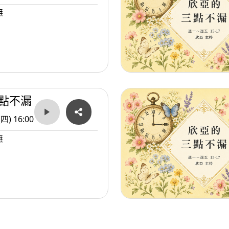
無
點不漏
(四) 16:00
無