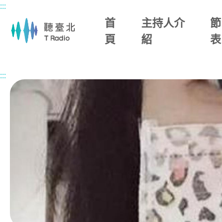
:::
主要內容區塊
首
主持人介
節
頁
紹
表
首頁
節目總覽
欣亞的三點不漏
2026/05/19 (二)
:::