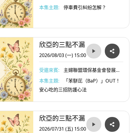
本集主題:
停車費引糾紛怎解？
欣亞的三點不漏
2026/08/03 (一) 15:00
受邀來賓:
主婦聯盟環保基金會發展部
主任 張靖姿
本集主題:
「苯駢芘（BaP）」OUT！
安心吃的三招防護心法
欣亞的三點不漏
2026/07/31 (五) 15:00