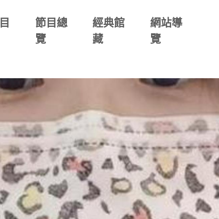
目
節目總
經典館
網站導
覽
藏
覽