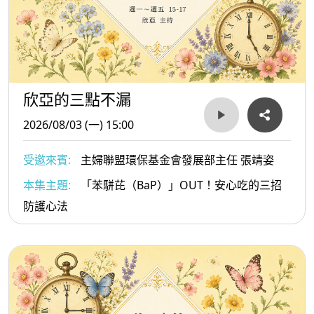
欣亞的三點不漏
2026/08/03 (一) 15:00
受邀來賓:
主婦聯盟環保基金會發展部主任 張靖姿
本集主題:
「苯駢芘（BaP）」OUT！安心吃的三招
防護心法