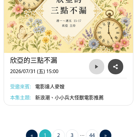
欣亞的三點不漏
2026/07/31 (五) 15:00
受邀來賓:
電影達人麥嫂
本集主題:
新浪潮、小小兵大怪獸電影推薦
«
1
2
3
44
»