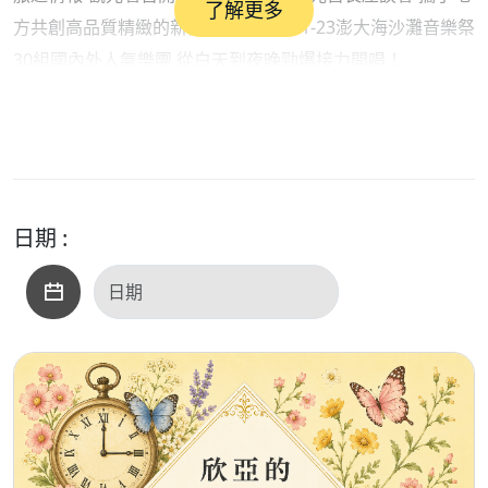
了解更多
方共創高品質精緻的新觀光時代、8/21-23澎大海沙灘音樂祭
30組國內外人氣樂團 從白天到夜晚勁爆接力開唱！
路況報導
日期 :