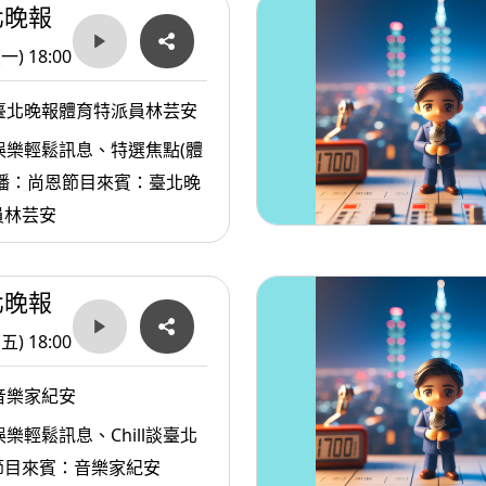
北晚報
(一) 18:00
臺北晚報體育特派員林芸安
娛樂輕鬆訊息、特選焦點(體
主播：尚恩節目來賓：臺北晚
員林芸安
北晚報
(五) 18:00
音樂家紀安
樂輕鬆訊息、Chill談臺北
節目來賓：音樂家紀安