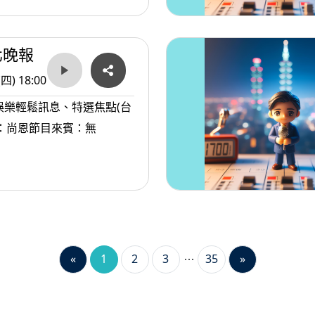
北晚報
(四) 18:00
娛樂輕鬆訊息、特選焦點(台
：尚恩節目來賓：無
«
1
2
3
35
»