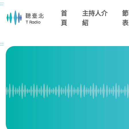
:::
主要內容區塊
首
主持人介
節
頁
紹
表
首頁
節目總覽
1700臺北晚報
2026/07/07 (二)
:::