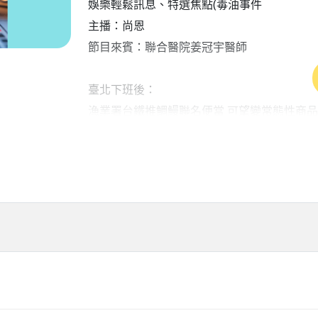
娛樂輕鬆訊息、特選焦點(毒油事件
主播：尚恩
節目來賓：聯合醫院姜冠宇醫師
臺北下班後：
漁業署台鐵推鯛鰻聯名便當 可望變常態性商品
「C羅」羅納度黯然揮別世足 問心無愧獨缺
世界盃德凱特萊爾獨攬2球 比利時晉級8強淘