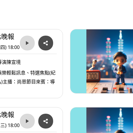
北晚報
(四) 18:00
導演陳宣境
娛樂輕鬆訊息、特選焦點(紀
名)主播：尚恩節目來賓：導
北晚報
(三) 18:00