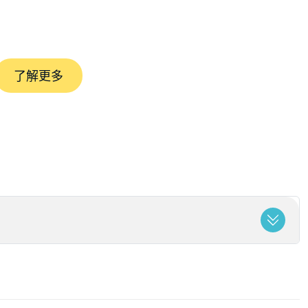
了解更多
冠軍盃
汰美國