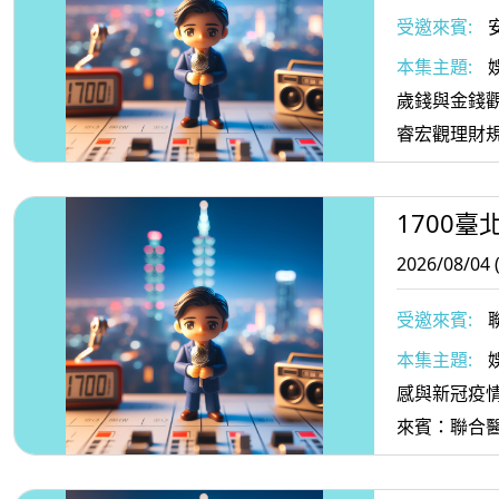
受邀來賓:
本集主題:
歲錢與金錢
睿宏觀理財
1700臺
2026/08/04 
受邀來賓:
本集主題:
感與新冠疫
來賓：聯合