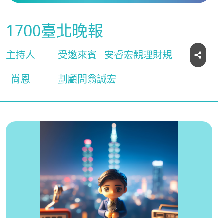
1700臺北晚報
主持人
受邀來賓
安睿宏觀理財規
尚恩
劃顧問翁誠宏