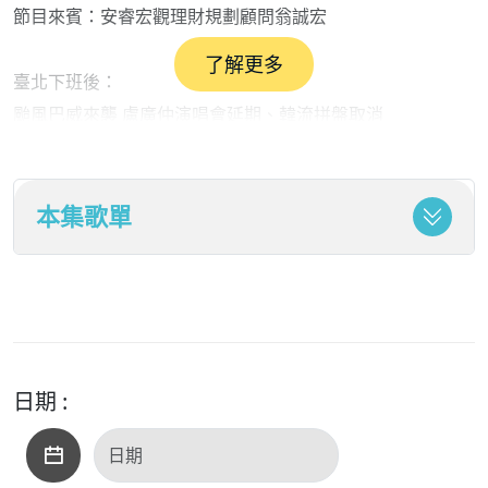
節目來賓：安睿宏觀理財規劃顧問翁誠宏
了解更多
臺北下班後：
颱風巴威來襲 盧廣仲演唱會延期、韓流拼盤取消
世界盃阿根廷西班牙法國出線 8強對戰組合看點報你知
本集歌單
日期 :