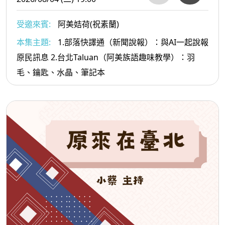
受邀來賓:
阿美姞荷(祝素蘭)
本集主題:
1.部落快譯通（新聞說報）：與AI一起說報
原民訊息 2.台北Taluan（阿美族語趣味教學）：羽
毛、鑰匙、水晶、筆記本