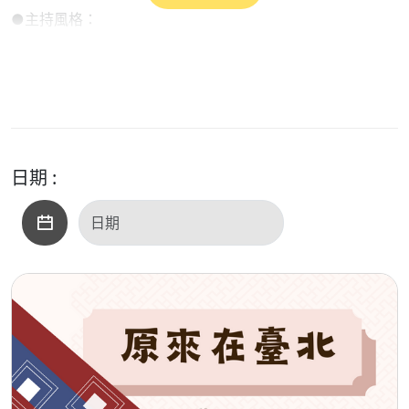
●主持風格：
「排灣小蔡」特有的綜藝類型生活風格，運用深入淺出、親
切自然的表現，相信更能使聽友在歡樂、正向、積極的氛圍
中快樂收聽，進而鼓勵主動學習，以提昇原住民族的知能、
智能與技能，使之成為時尚的都會原住民！
●本節目廣播金鐘獎紀錄：
日期 :
(1)入圍紀錄：
2006年入圍「綜合節目獎」及「綜合節目主持人獎」
2007年入圍「綜合節目獎」
2008年入圍「綜合節目獎」
2013年入圍「綜合節目獎」及「綜合節目主持人獎」
2018年入圍「綜合節目獎」及「綜合節目主持人獎」
(2)獲獎紀錄：
2013年榮獲「第48屆廣播金鐘獎-綜合類節目獎」
2018年榮獲「第53屆廣播金鐘獎-綜合節目主持人獎」