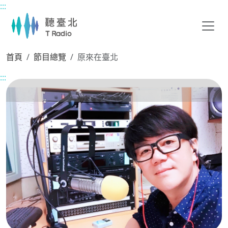
:::
主要內容區塊
首頁
節目總覽
原來在臺北
:::