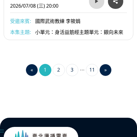
2026/07/08 (三) 20:00
受邀來賓:
國際武術教練 李筱娟
本集主題:
小單元：身活益筋經主題單元：銀向未來
«
1
2
3
11
»
:::