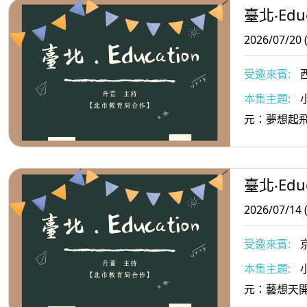
臺北‧Educ
2026/07/20 
受邀來賓:
任
本集主題:
元：夢想起
臺北‧Educ
2026/07/14 
受邀來賓:
本集主題:
元：藝想天