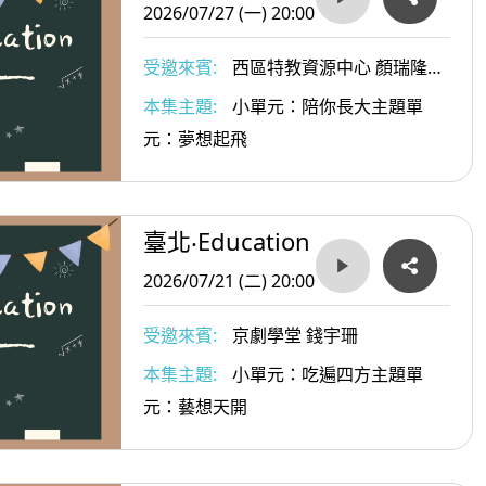
2026/07/27 (一) 20:00
受邀來賓:
西區特教資源中心 顏瑞隆主
任
本集主題:
小單元：陪你長大主題單
元：夢想起飛
臺北‧Education
2026/07/21 (二) 20:00
受邀來賓:
京劇學堂 錢宇珊
本集主題:
小單元：吃遍四方主題單
元：藝想天開