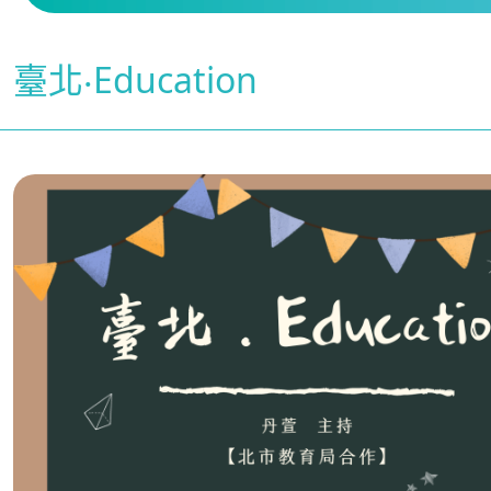
臺北‧Education