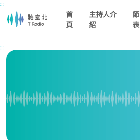
:::
主要內容區塊
首
主持人介
節
頁
紹
表
首頁
節目總覽
臺北‧Education
2026/07/08 (三)
:::