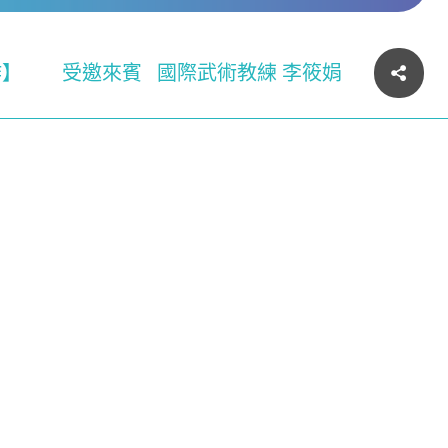
作】
受邀來賓
國際武術教練 李筱娟