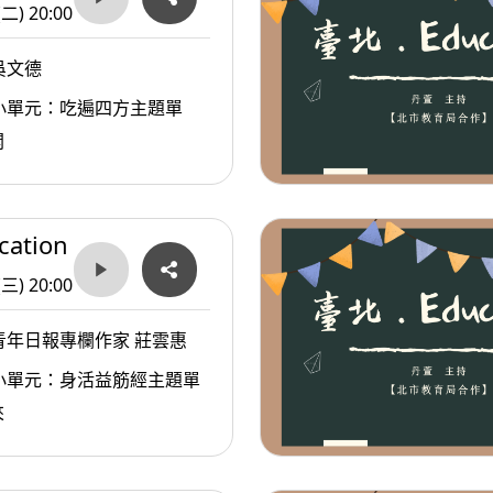
(二) 20:00
吳文德
小單元：吃遍四方主題單
開
ation
(三) 20:00
青年日報專欄作家 莊雲惠
小單元：身活益筋經主題單
來