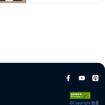
©Copyright 聽臺