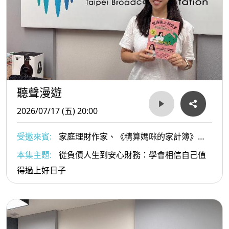
聽聲漫遊
2026/07/17 (五) 20:00
受邀來賓:
家庭理財作家、《精算媽咪的家計簿》
Podcast 主持人 精算媽咪珊迪兔 曾采穎
本集主題:
從負債人生到安心財務：學會相信自己值
得過上好日子