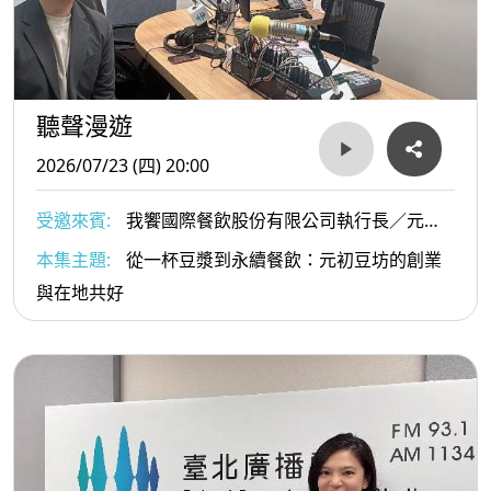
聽聲漫遊
2026/07/23 (四) 20:00
受邀來賓:
我饗國際餐飲股份有限公司執行長／元初
豆坊創辦人 蔡明儒
本集主題:
從一杯豆漿到永續餐飲：元初豆坊的創業
與在地共好