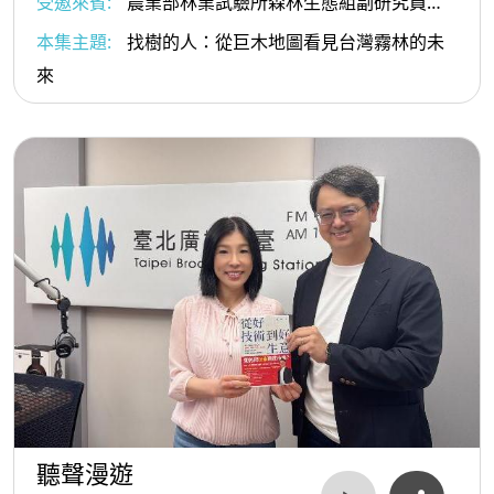
受邀來賓:
農業部林業試驗所森林生態組副研究員、
《找樹的人》作者 徐嘉君
本集主題:
找樹的人：從巨木地圖看見台灣霧林的未
來
聽聲漫遊