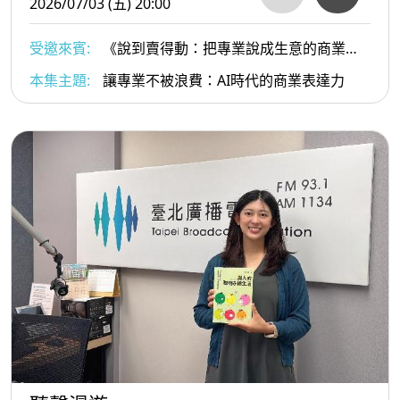
2026/07/03 (五) 20:00
受邀來賓:
《說到賣得動：把專業說成生意的商業表
達力》作者、商業表達力教練 竺宥璋（小竺）
本集主題:
讓專業不被浪費：AI時代的商業表達力