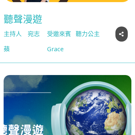
聽聲漫遊
主持人
宛志
受邀來賓
聽力公主
蘋
Grace