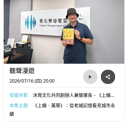
聽聲漫遊
2026/07/16 (四) 20:00
受邀來賓:
沐育文化共同創辦人兼營運長、《上癮．
萬華》作者 施景耀
本集主題:
《上癮．萬華》：從老城記憶看見城市永
續