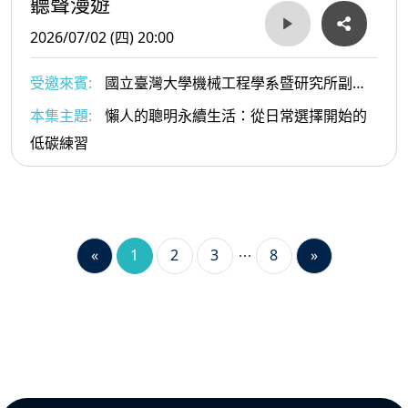
聽聲漫遊
2026/07/02 (四) 20:00
受邀來賓:
國立臺灣大學機械工程學系暨研究所副教
授、《懶人的聰明永續生活》作者 林心恬
本集主題:
懶人的聰明永續生活：從日常選擇開始的
低碳練習
«
1
2
3
8
»