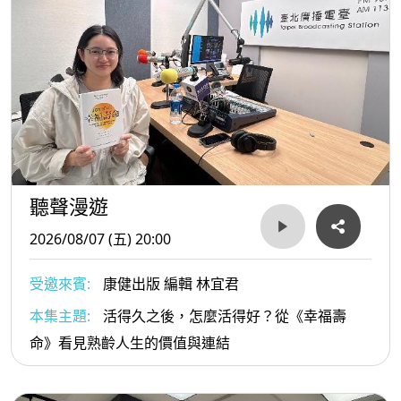
對聽力議題的理解。從環境中的生命保護，到人與人之間的
溝通理解，本集節目也延伸呼應 SDGs 第3項「健康與福
祉」，帶大家一起思考，真正的永續，其實就是讓每一種生
命都能被好好看見，也被好好聽見。
聽聲漫遊
2026/08/07 (五) 20:00
受邀來賓:
康健出版 編輯 林宜君
本集主題:
活得久之後，怎麼活得好？從《幸福壽
命》看見熟齡人生的價值與連結