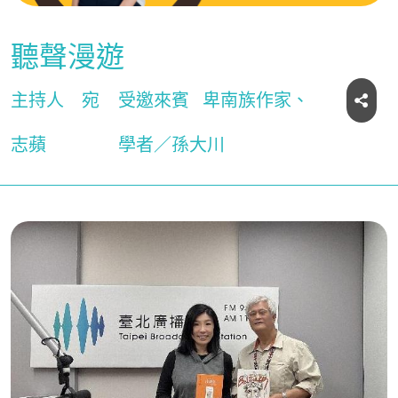
聽聲漫遊
主持人
宛
受邀來賓
卑南族作家、
志蘋
學者／孫大川