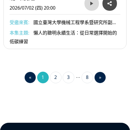
2026/07/02 (四) 20:00
受邀來賓:
國立臺灣大學機械工程學系暨研究所副教
授、《懶人的聰明永續生活》作者 林心恬
本集主題:
懶人的聰明永續生活：從日常選擇開始的
低碳練習
«
1
2
3
8
»