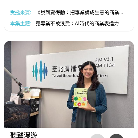
受邀來賓:
《說到賣得動：把專業說成生意的商業表
達力》作者、商業表達力教練 竺宥璋（小竺）
本集主題:
讓專業不被浪費：AI時代的商業表達力
聽聲漫遊