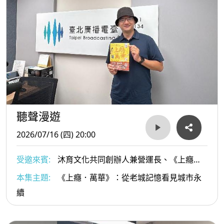
聽聲漫遊
2026/07/16 (四) 20:00
受邀來賓:
沐育文化共同創辦人兼營運長、《上癮．
萬華》作者 施景耀
本集主題:
《上癮．萬華》：從老城記憶看見城市永
續