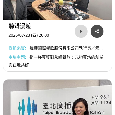
聽聲漫遊
2026/07/23 (四) 20:00
受邀來賓:
我饗國際餐飲股份有限公司執行長／元初
豆坊創辦人 蔡明儒
本集主題:
從一杯豆漿到永續餐飲：元初豆坊的創業
與在地共好