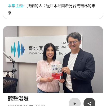
《找樹的人》作者 徐嘉君
本集主題:
找樹的人：從巨木地圖看見台灣霧林的未
來
聽聲漫遊