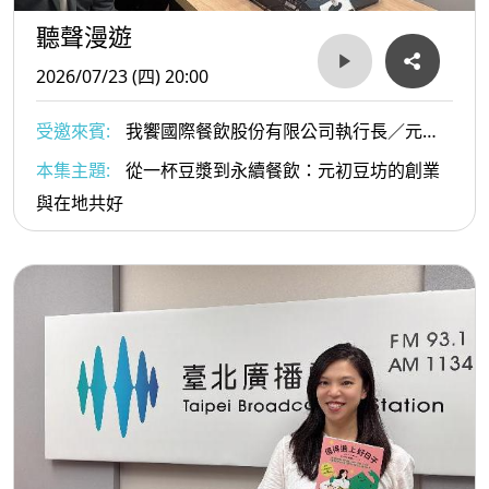
聽聲漫遊
2026/07/23 (四) 20:00
受邀來賓:
我饗國際餐飲股份有限公司執行長／元初
豆坊創辦人 蔡明儒
本集主題:
從一杯豆漿到永續餐飲：元初豆坊的創業
與在地共好