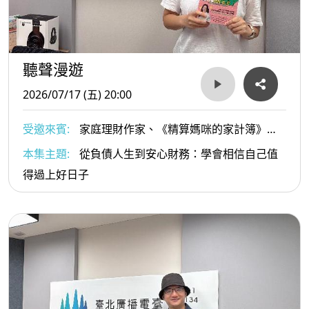
聽聲漫遊
2026/07/17 (五) 20:00
受邀來賓:
家庭理財作家、《精算媽咪的家計簿》
Podcast 主持人 精算媽咪珊迪兔 曾采穎
本集主題:
從負債人生到安心財務：學會相信自己值
得過上好日子