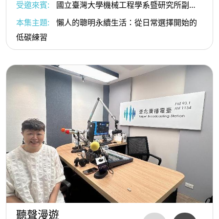
受邀來賓:
國立臺灣大學機械工程學系暨研究所副教
授、《懶人的聰明永續生活》作者 林心恬
本集主題:
懶人的聰明永續生活：從日常選擇開始的
低碳練習
聽聲漫遊