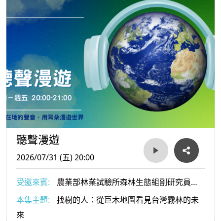
聽聲漫遊
2026/07/31 (五) 20:00
受邀來賓:
農業部林業試驗所森林生態組副研究員、
《找樹的人》作者 徐嘉君
本集主題:
找樹的人：從巨木地圖看見台灣霧林的未
來