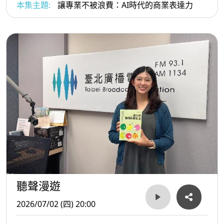
達力》作者、商業表達力教練 竺宥璋（小竺）
本集主題:
讓專業不被浪費：AI時代的商業表達力
聽聲漫遊
2026/07/02 (四) 20:00