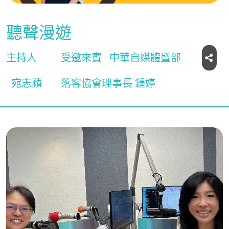
聽聲漫遊
主持人
受邀來賓
中華自媒體暨部
宛志蘋
落客協會理事長 鍾婷