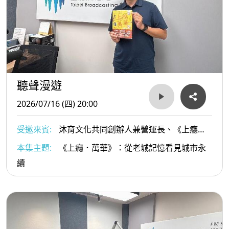
聽聲漫遊
2026/07/16 (四) 20:00
受邀來賓:
沐育文化共同創辦人兼營運長、《上癮．
萬華》作者 施景耀
本集主題:
《上癮．萬華》：從老城記憶看見城市永
續