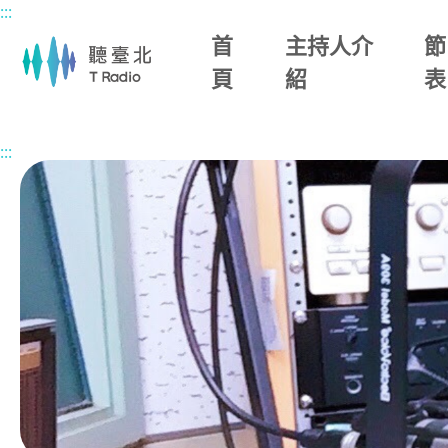
:::
主要內容區塊
首
主持人介
節
頁
紹
表
首頁
節目總覽
時光音樂特調
2026/05/09 (六)
:::