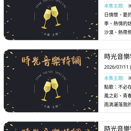
本集主題:
日情懷、夏
季、熱情的
沙漠、熱帶
暖的陽光、愛
大海邊、誰來
時光音樂
等。
2026/07/11 
本集主題:
點歌：不必
風之彩、青
雨滴灑落我
一、難忘的
色的初戀...
時光音樂