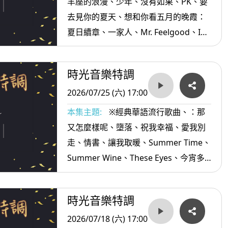
羊座的浪漫、少年、沒有如果、PK、要
去見你的夏天、想和你看五月的晚霞：
夏日續章、一家人、Mr. Feelgood、I
Can See Clearly Now、裏町人生、紅
線、藝界人生、Lets Go Go Go逗陣
時光音樂特調
走、阿娜答...等。
2026/07/25 (六) 17:00
本集主題:
※經典華語流行歌曲、：那
又怎麼樣呢、墮落、祝我幸福、愛我別
走、情書、讓我取暖、Summer Time、
Summer Wine、These Eyes、今宵多
珍重、 買情債、愛拼才會贏、港都夜
雨...等。
時光音樂特調
2026/07/18 (六) 17:00