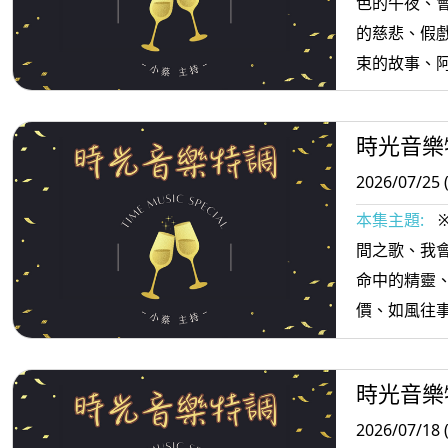
色的午夜、
的慈悲、假
束的故事、
開你走近你
國恰恰、恭喜
時光音樂
2026/07/25 
本集主題:
間之歌、我會
命中的精靈
價、如風往
乎、今生註
慕的人、黃昏
時光音樂
2026/07/18 