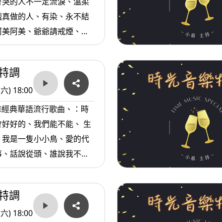
會哭的人不一定流淚、溫柔
戲真做的人、有染、永不結
阿美阿美、爺爺請戒煙、離
、泰國情哥、泰傷情歌、泰
發財、排骨便當...等。
特調
(六) 18:00
※經典華語流行歌曲、：時
好好的、我們能不能、 生
、我是一隻小小鳥、愛的代
事、話說從頭、誰說我不在
定、望你早歸、雨夜花、思
的故鄉...等。
特調
(六) 18:00