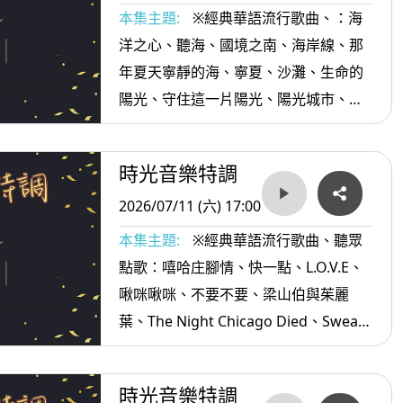
本集主題:
※經典華語流行歌曲、：海
洋之心、聽海、國境之南、海岸線、那
年夏天寧靜的海、寧夏、沙灘、生命的
陽光、守住這一片陽光、陽光城市、夏
天夏天、夏之旅、走在陽光裡、陽光為
什麼不來、 夏夜燃燒的夢...等。
時光音樂特調
2026/07/11 (六) 17:00
本集主題:
※經典華語流行歌曲、聽眾
點歌：嘻哈庄腳情、快一點、L.O.V.E、
啾咪啾咪、不要不要、梁山伯與茱麗
葉、The Night Chicago Died、Sweat
A La La La La Long、原來、嗚哇嗚、繁
華攏是夢、癡心沈落海、無情放抹記...
時光音樂特調
等。