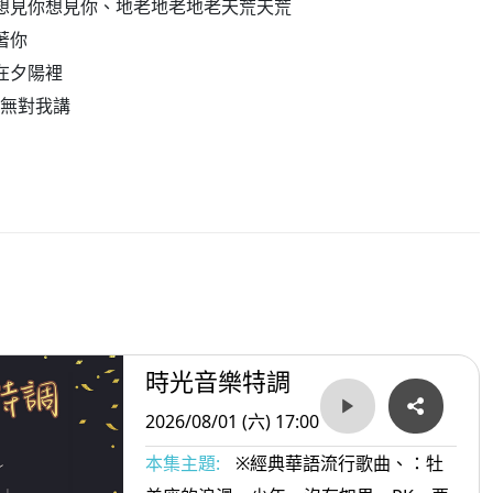
你想見你想見你、地老地老地老天荒天荒
著你
在夕陽裡
媽你無對我講
時光音樂特調
2026/08/01 (六) 17:00
本集主題:
※經典華語流行歌曲、：牡