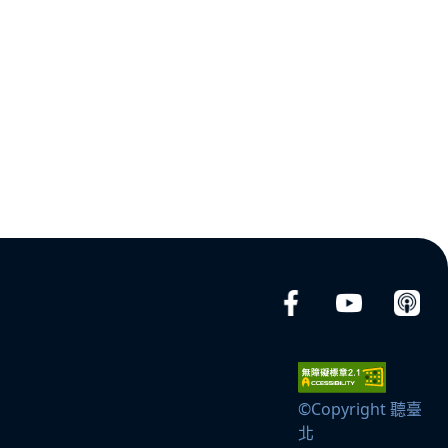
ムブルースが聴こえる、蛻變、往昔、
我真的可以擁有、愛情路上...等。
©Copyright 聽臺
北