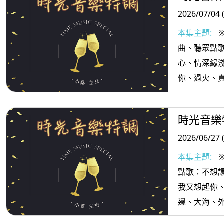
2026/07/04 
本集主題:
曲、聽眾點
心、情深緣
你、過火、
熱鬧的人、
回味...等。
時光音樂
2026/06/27 
本集主題:
點歌：不想
我又想起你
邊、大海、
而、Summ