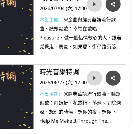
2026/07/04 (六) 17:00
本集主題:
※金曲與經典華語流行歌
曲、聽眾點歌：幸福在歌唱、
Pleasure、做一個惜情軟心的人、跟著
感覺走、勇氣、如果愛、街仔路雨落袂
停、Call Me Suming、風中的承諾、
Knock Three Times、好事雙雙、喝酒
時光音樂特調
講酒話、足芳足芳...等。
2026/06/27 (六) 17:00
本集主題:
※經典華語流行歌曲、聽眾
點歌：紅蜻蜓、花戒指、落潮、庭院深
深、想你的時候、想你的夜、想你 、
Help Me Make It Through The
Night、Om Sommaren、サマータイ