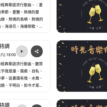
※經典華語流行歌曲、：夏
的季節、夏艷、熱情的夏
姑娘、熱情的島嶼、熱情的
魚、海浪花、海邊戀歌、溫
妳比海深、 無人的海邊、
海邊、青春陽光歡笑...
特調
(六) 18:00
※經典華語流行歌曲、聽眾
在乎我是誰、傷痕、自私、
春夢、這裏還有我、水舞、
的臉、不明白、如今才是唯
初戀情人、初戀的地方、綠
等。
特調