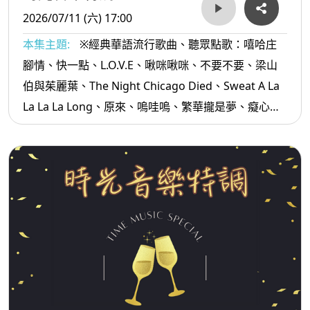
2026/07/11 (六) 17:00
本集主題:
※經典華語流行歌曲、聽眾點歌：嘻哈庄
腳情、快一點、L.O.V.E、啾咪啾咪、不要不要、梁山
伯與茱麗葉、The Night Chicago Died、Sweat A La
La La La Long、原來、嗚哇嗚、繁華攏是夢、癡心沈
落海、無情放抹記...等。