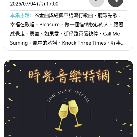
2026/07/04 (六) 17:00
本集主題:
※金曲與經典華語流行歌曲、聽眾點歌：
幸福在歌唱、Pleasure、做一個惜情軟心的人、跟著
感覺走、勇氣、如果愛、街仔路雨落袂停、Call Me
Suming、風中的承諾、Knock Three Times、好事雙
雙、喝酒講酒話、足芳足芳...等。