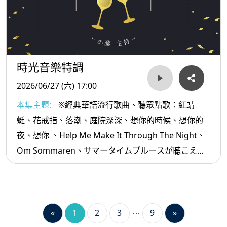
時光音樂特調
2026/06/27 (六) 17:00
本集主題:
※經典華語流行歌曲、聽眾點歌：紅蜻
蜓、花戒指、落潮、庭院深深、想你的時候、想你的
夜、想你 、Help Me Make It Through The Night、
Om Sommaren、サマータイムブルースが聴こえ
る、蛻變、往昔、我真的可以擁有、愛情路上...等。
«
1
2
3
9
»