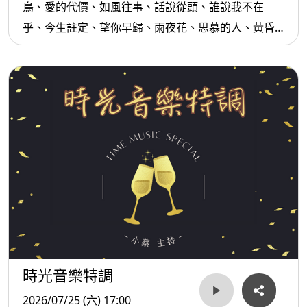
鳥、愛的代價、如風往事、話說從頭、誰說我不在
乎、今生註定、望你早歸、雨夜花、思慕的人、黃昏
的故鄉...等。
時光音樂特調
2026/07/25 (六) 17:00