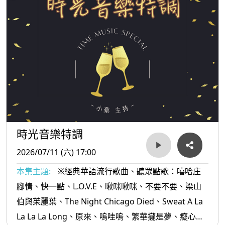
時光音樂特調
2026/07/11 (六) 17:00
本集主題:
※經典華語流行歌曲、聽眾點歌：嘻哈庄
腳情、快一點、L.O.V.E、啾咪啾咪、不要不要、梁山
伯與茱麗葉、The Night Chicago Died、Sweat A La
La La La Long、原來、嗚哇嗚、繁華攏是夢、癡心沈