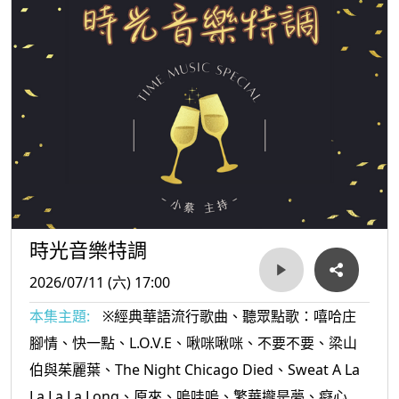
時光音樂特調
2026/07/11 (六) 17:00
本集主題:
※經典華語流行歌曲、聽眾點歌：嘻哈庄
腳情、快一點、L.O.V.E、啾咪啾咪、不要不要、梁山
伯與茱麗葉、The Night Chicago Died、Sweat A La
La La La Long、原來、嗚哇嗚、繁華攏是夢、癡心沈