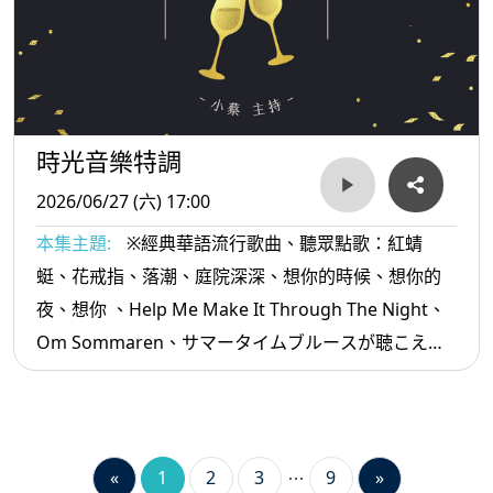
時光音樂特調
2026/06/27 (六) 17:00
本集主題:
※經典華語流行歌曲、聽眾點歌：紅蜻
蜓、花戒指、落潮、庭院深深、想你的時候、想你的
夜、想你 、Help Me Make It Through The Night、
Om Sommaren、サマータイムブルースが聴こえ
る、蛻變、往昔、我真的可以擁有、愛情路上...等。
«
1
2
3
9
»