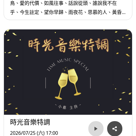
鳥、愛的代價、如風往事、話說從頭、誰說我不在
乎、今生註定、望你早歸、雨夜花、思慕的人、黃昏
的故鄉...等。
時光音樂特調
2026/07/25 (六) 17:00