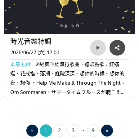
時光音樂特調
2026/06/27 (六) 17:00
本集主題:
※經典華語流行歌曲、聽眾點歌：紅蜻
蜓、花戒指、落潮、庭院深深、想你的時候、想你的
夜、想你 、Help Me Make It Through The Night、
Om Sommaren、サマータイムブルースが聴こえ
る、蛻變、往昔、我真的可以擁有、愛情路上...等。
«
1
2
3
9
»