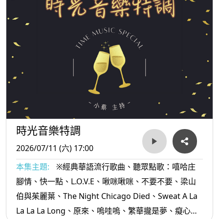
時光音樂特調
2026/07/11 (六) 17:00
本集主題:
※經典華語流行歌曲、聽眾點歌：嘻哈庄
腳情、快一點、L.O.V.E、啾咪啾咪、不要不要、梁山
伯與茱麗葉、The Night Chicago Died、Sweat A La
La La La Long、原來、嗚哇嗚、繁華攏是夢、癡心沈