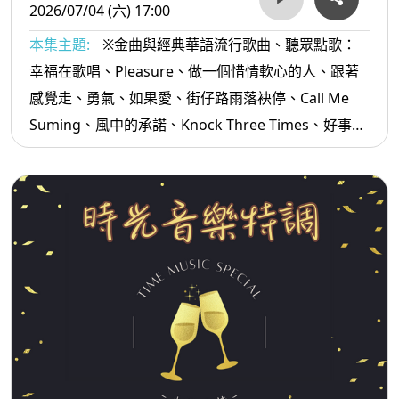
2026/07/04 (六) 17:00
本集主題:
※金曲與經典華語流行歌曲、聽眾點歌：
幸福在歌唱、Pleasure、做一個惜情軟心的人、跟著
感覺走、勇氣、如果愛、街仔路雨落袂停、Call Me
Suming、風中的承諾、Knock Three Times、好事雙
雙、喝酒講酒話、足芳足芳...等。