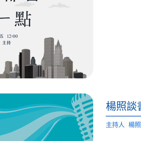
楊照談
主持人
楊照