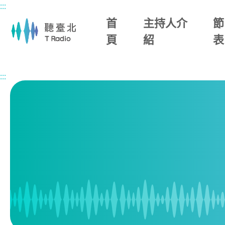
:::
主要內容區塊
首
主持人介
節
頁
紹
表
首頁
節目表
:::