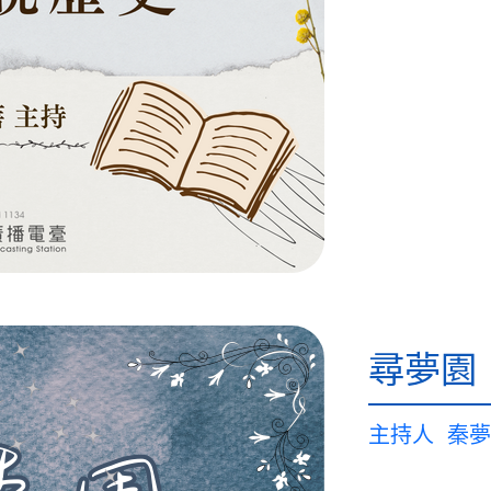
尋夢園
主持人
秦夢