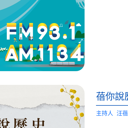
蓓你說
主持人
汪蓓