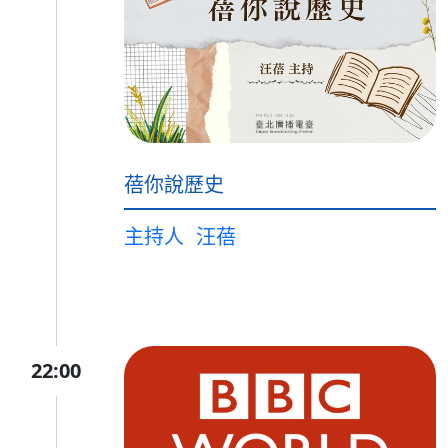
蓓你說歷史
主持人
汪蓓
22:00