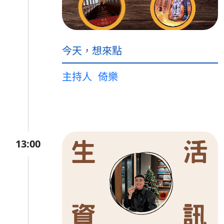
今天，想來點
主持人
倚樂
13:00