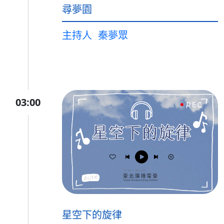
尋夢園
主持人
秦夢眾
03:00
星空下的旋律