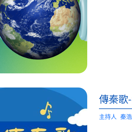
傳秦歌
主持人
秦浩