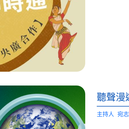
聽聲漫
主持人
宛志