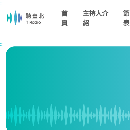
:::
主要內容區塊
首
主持人介
節
頁
紹
表
首頁
節目表
:::