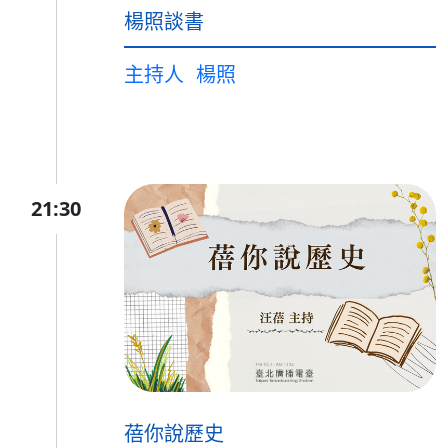
楊照談書
主持人
楊照
21:30
蓓你說歷史