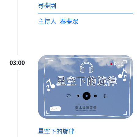
尋夢園
主持人
秦夢眾
03:00
星空下的旋律